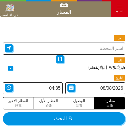
المسار
القائمة
خريطة المسار
من
إلى
丸叶 权狐之汤{نقطة}
×
التاريخ
مغادرة
الوصول
القطار الأول
القطار الأخير
終電
始発
到着
出発
البحث