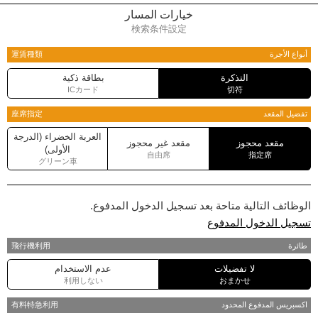
خيارات المسار
検索条件設定
أنواع الأجرة
運賃種類
التذكرة
بطاقة ذكية
ICカード
切符
تفضيل المقعد
座席指定
العربة الخضراء (الدرجة
مقعد محجوز
مقعد غير محجوز
الأولى)
自由席
指定席
グリーン車
الوظائف التالية متاحة بعد تسجيل الدخول المدفوع.
تسجيل الدخول المدفوع
طائرة
飛行機利用
لا تفضيلات
عدم الاستخدام
利用しない
おまかせ
اكسبريس المدفوع المحدود
有料特急利用