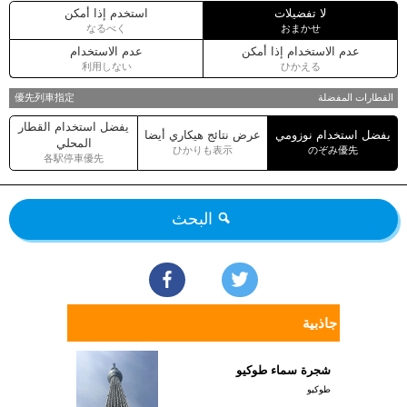
لا تفضيلات
استخدم إذا أمكن
なるべく
おまかせ
عدم الاستخدام إذا أمكن
عدم الاستخدام
利用しない
ひかえる
القطارات المفضلة
優先列車指定
يفضل استخدام القطار
يفضل استخدام نوزومي
عرض نتائج هيكاري أيضا
المحلي
ひかりも表示
のぞみ優先
各駅停車優先
البحث
جاذبية
شجرة سماء طوكيو
طوكيو