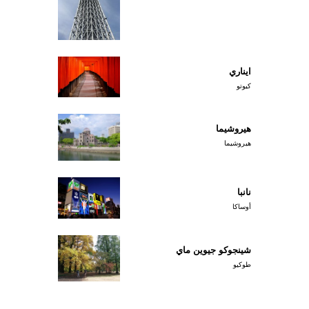
ايناري
كيوتو
هيروشيما
هيروشيما
نانبا
أوساكا
شينجوكو جيوين ماي
طوكيو