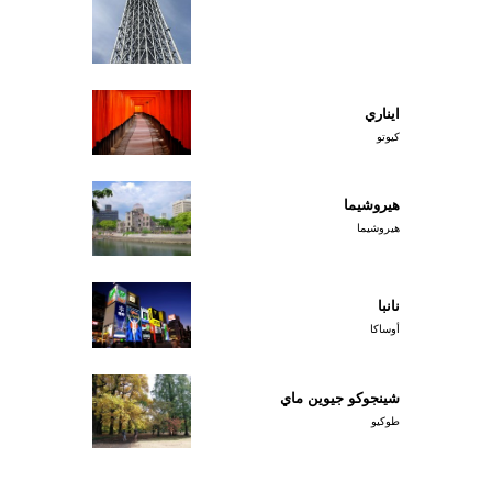
ايناري
كيوتو
هيروشيما
هيروشيما
نانبا
أوساكا
شينجوكو جيوين ماي
طوكيو