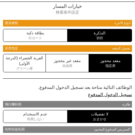
خيارات المسار
検索条件設定
أنواع الأجرة
運賃種類
التذكرة
بطاقة ذكية
ICカード
切符
تفضيل المقعد
座席指定
العربة الخضراء (الدرجة
مقعد محجوز
مقعد غير محجوز
الأولى)
自由席
指定席
グリーン車
الوظائف التالية متاحة بعد تسجيل الدخول المدفوع.
تسجيل الدخول المدفوع
طائرة
飛行機利用
لا تفضيلات
عدم الاستخدام
利用しない
おまかせ
اكسبريس المدفوع المحدود
有料特急利用