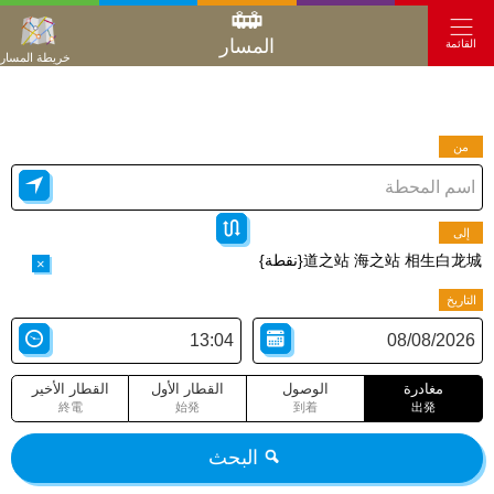
المسار
القائمة
خريطة المسار
من
إلى
道之站 海之站 相生白龙城{نقطة}
×
التاريخ
مغادرة
الوصول
القطار الأول
القطار الأخير
終電
始発
到着
出発
البحث