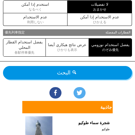
لا تفضيلات
استخدم إذا أمكن
なるべく
おまかせ
عدم الاستخدام إذا أمكن
عدم الاستخدام
利用しない
ひかえる
القطارات المفضلة
優先列車指定
يفضل استخدام القطار
يفضل استخدام نوزومي
عرض نتائج هيكاري أيضا
المحلي
ひかりも表示
のぞみ優先
各駅停車優先
البحث
جاذبية
شجرة سماء طوكيو
طوكيو