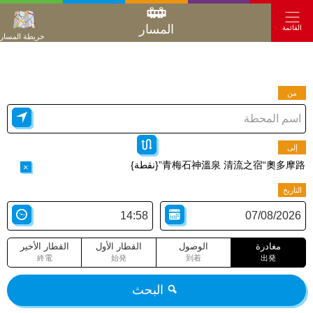
المسار
القائمة
خريطة المسار
من
إلى
青梅石神溫泉 清流之宿“奧多摩路”{نقطة}
×
التاريخ
مغادرة
الوصول
القطار الأول
القطار الأخير
終電
始発
到着
出発
البحث