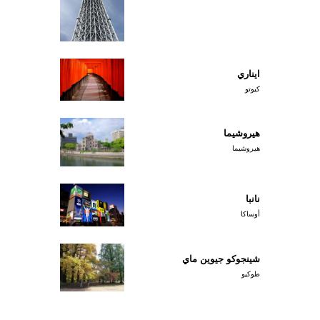
ايناري
كيوتو
هيروشيما
هيروشيما
نانبا
أوساكا
شينجوكو جيوين ماي
طوكيو