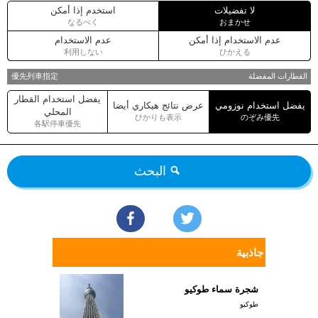
لا تفضيلات
استخدم إذا أمكن
なるべく
おまかせ
عدم الاستخدام إذا أمكن
عدم الاستخدام
利用しない
ひかえる
القطارات المفضلة
優先列車指定
يفضل استخدام القطار
يفضل استخدام نوزومي
عرض نتائج هيكاري أيضا
المحلي
ひかりも表示
のぞみ優先
各駅停車優先
البحث
جاذبية
شجرة سماء طوكيو
طوكيو