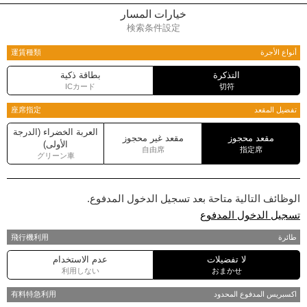
خيارات المسار
検索条件設定
أنواع الأجرة
運賃種類
التذكرة
بطاقة ذكية
ICカード
切符
تفضيل المقعد
座席指定
العربة الخضراء (الدرجة
مقعد محجوز
مقعد غير محجوز
الأولى)
自由席
指定席
グリーン車
الوظائف التالية متاحة بعد تسجيل الدخول المدفوع.
تسجيل الدخول المدفوع
طائرة
飛行機利用
لا تفضيلات
عدم الاستخدام
利用しない
おまかせ
اكسبريس المدفوع المحدود
有料特急利用