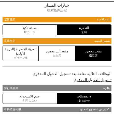
خيارات المسار
検索条件設定
أنواع الأجرة
運賃種類
التذكرة
بطاقة ذكية
ICカード
切符
تفضيل المقعد
座席指定
العربة الخضراء (الدرجة
مقعد محجوز
مقعد غير محجوز
الأولى)
自由席
指定席
グリーン車
الوظائف التالية متاحة بعد تسجيل الدخول المدفوع.
تسجيل الدخول المدفوع
طائرة
飛行機利用
لا تفضيلات
عدم الاستخدام
利用しない
おまかせ
اكسبريس المدفوع المحدود
有料特急利用