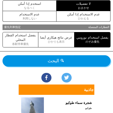
لا تفضيلات
استخدم إذا أمكن
なるべく
おまかせ
عدم الاستخدام إذا أمكن
عدم الاستخدام
利用しない
ひかえる
القطارات المفضلة
優先列車指定
يفضل استخدام القطار
يفضل استخدام نوزومي
عرض نتائج هيكاري أيضا
المحلي
ひかりも表示
のぞみ優先
各駅停車優先
البحث
جاذبية
شجرة سماء طوكيو
طوكيو