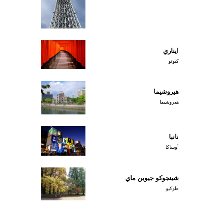
ايناري
كيوتو
هيروشيما
هيروشيما
نانبا
أوساكا
شينجوكو جيوين ماي
طوكيو