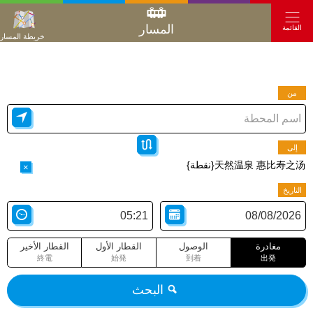
المسار
القائمة
خريطة المسار
من
إلى
天然温泉 惠比寿之汤{نقطة}
×
التاريخ
مغادرة
الوصول
القطار الأول
القطار الأخير
終電
始発
到着
出発
البحث