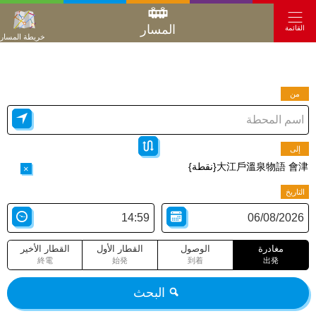
المسار
القائمة
خريطة المسار
من
إلى
大江戶溫泉物語 會津{نقطة}
×
التاريخ
مغادرة
الوصول
القطار الأول
القطار الأخير
終電
始発
到着
出発
البحث