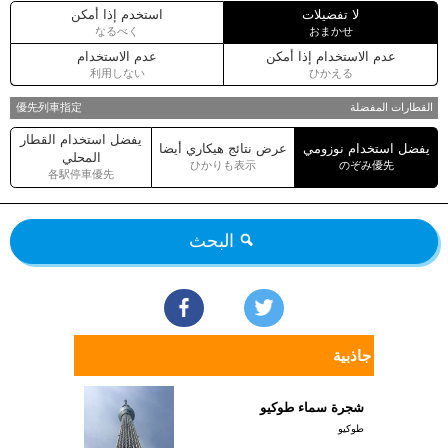
لا تفضيلات
استخدم إذا أمكن
なるべく
おまかせ
عدم الاستخدام إذا أمكن
عدم الاستخدام
利用しない
ひかえる
القطارات المفضلة
優先列車指定
يفضل استخدام القطار
يفضل استخدام نوزومي
عرض نتائج هيكاري أيضا
المحلي
ひかりも表示
のぞみ優先
各駅停車優先
البحث
جاذبية
شجرة سماء طوكيو
طوكيو