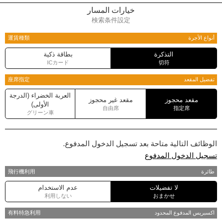
خيارات المسار
検索条件設定
أنواع الأجرة
運賃種類
التذكرة
بطاقة ذكية
ICカード
切符
تفضيل المقعد
座席指定
العربة الخضراء (الدرجة
مقعد محجوز
مقعد غير محجوز
الأولى)
自由席
指定席
グリーン車
الوظائف التالية متاحة بعد تسجيل الدخول المدفوع.
تسجيل الدخول المدفوع
طائرة
飛行機利用
لا تفضيلات
عدم الاستخدام
利用しない
おまかせ
اكسبريس المدفوع المحدود
有料特急利用