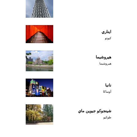
ايناري
كيوتو
هيروشيما
هيروشيما
نانبا
أوساكا
شينجوكو جيوين ماي
طوكيو