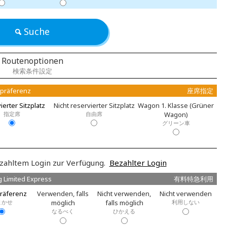
Suche
Routenoptionen
検索条件設定
zpräferenz
座席指定
ierter Sitzplatz
Nicht reservierter Sitzplatz
Wagon 1. Klasse (Grüner
指定席
自由席
Wagon)
グリーン車
zahltem Login zur Verfügung.
Bezahlter Login
g Limited Express
有料特急利用
räferenz
Verwenden, falls
Nicht verwenden,
Nicht verwenden
まかせ
möglich
falls möglich
利用しない
なるべく
ひかえる