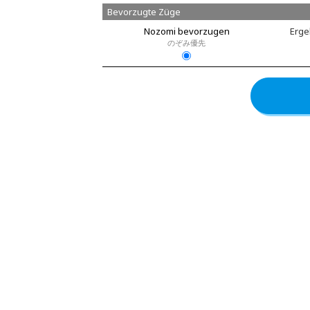
Bevorzugte Züge
Nozomi bevorzugen
Erge
のぞみ優先