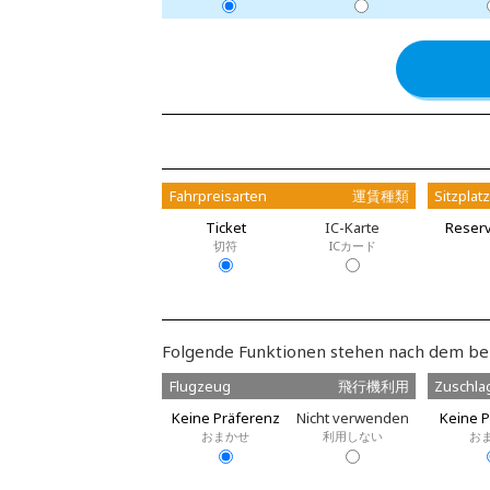
Fahrpreisarten
運賃種類
Sitzplat
Ticket
IC-Karte
Reserv
切符
ICカード
Folgende Funktionen stehen nach dem be
Flugzeug
飛行機利用
Zuschla
Keine Präferenz
Nicht verwenden
Keine P
おまかせ
利用しない
お