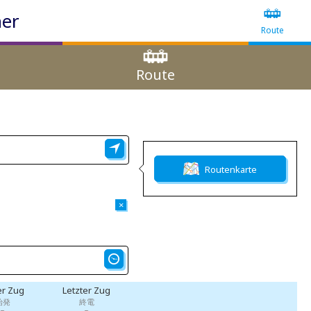
ner
Route
Route
Routenkarte
×
er Zug
Letzter Zug
始発
終電