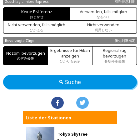
Zuschlag Limited Express
有料特急利用
Keine Präferenz
Verwenden, falls möglich
おまかせ
なるべく
Nicht verwenden, falls möglich
Nicht verwenden
ひかえる
利用しない
Bevorzugte Züge
優先列車指定
Ergebnisse für Hikari
Regionalzug
Nozomi bevorzugen
anzeigen
bevorzugen
のぞみ優先
ひかりも表示
各駅停車優先
Suche
Liste der Stationen
Tokyo Skytree