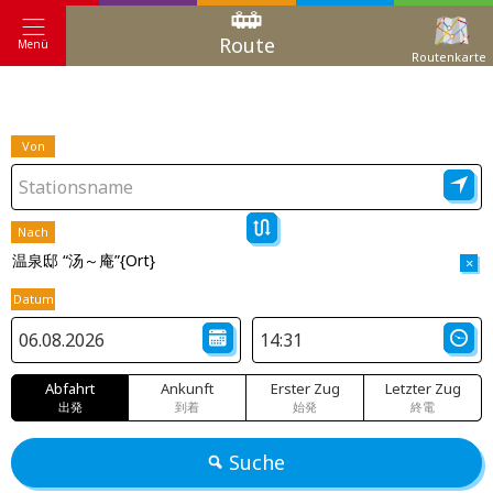
Route
Menü
Routenkarte
Von
Nach
温泉邸 “汤～庵”{Ort}
×
Datum
Abfahrt
Ankunft
Erster Zug
Letzter Zug
出発
到着
始発
終電
Suche