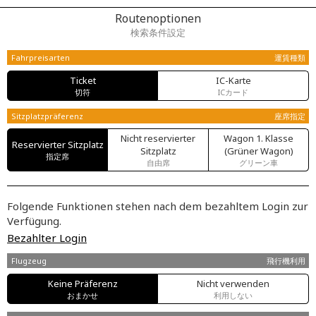
Routenoptionen
検索条件設定
Fahrpreisarten
運賃種類
Ticket
IC-Karte
切符
ICカード
Sitzplatzpräferenz
座席指定
Nicht reservierter
Wagon 1. Klasse
Reservierter Sitzplatz
Sitzplatz
(Grüner Wagon)
指定席
自由席
グリーン車
Folgende Funktionen stehen nach dem bezahltem Login zur
Verfügung.
Bezahlter Login
Flugzeug
飛行機利用
Keine Präferenz
Nicht verwenden
おまかせ
利用しない