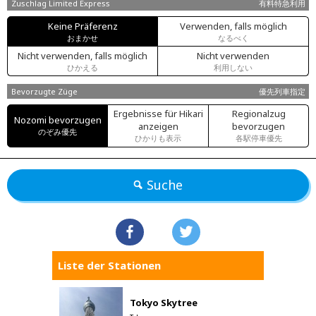
Zuschlag Limited Express
有料特急利用
Keine Präferenz
Verwenden, falls möglich
おまかせ
なるべく
Nicht verwenden, falls möglich
Nicht verwenden
ひかえる
利用しない
Bevorzugte Züge
優先列車指定
Ergebnisse für Hikari
Regionalzug
Nozomi bevorzugen
anzeigen
bevorzugen
のぞみ優先
ひかりも表示
各駅停車優先
Suche
Liste der Stationen
Tokyo Skytree