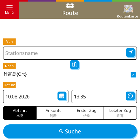
Route
Menü
Routenkarte
Von
Nach
竹富岛{Ort}
×
Datum
Abfahrt
Ankunft
Erster Zug
Letzter Zug
出発
到着
始発
終電
Suche