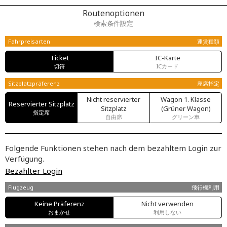
Routenoptionen
検索条件設定
Fahrpreisarten
運賃種類
Ticket
IC-Karte
切符
ICカード
Sitzplatzpräferenz
座席指定
Nicht reservierter
Wagon 1. Klasse
Reservierter Sitzplatz
Sitzplatz
(Grüner Wagon)
指定席
自由席
グリーン車
Folgende Funktionen stehen nach dem bezahltem Login zur
Verfügung.
Bezahlter Login
Flugzeug
飛行機利用
Keine Präferenz
Nicht verwenden
おまかせ
利用しない