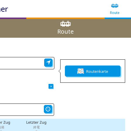
ner
Route
Route
Routenkarte
×
er Zug
Letzter Zug
始発
終電