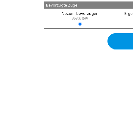
Bevorzugte Züge
Nozomi bevorzugen
Erge
のぞみ優先