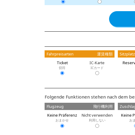
Fahrpreisarten
運賃種類
Sitzplat
Ticket
IC-Karte
Reserv
切符
ICカード
Folgende Funktionen stehen nach dem be
Flugzeug
飛行機利用
Zuschla
Keine Präferenz
Nicht verwenden
Keine P
おまかせ
利用しない
お