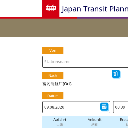
Japan Transit Plan
Von
Nach
富冈制丝厂{Ort}
Datum
Abfahrt
Ankunft
Erst
出発
到着