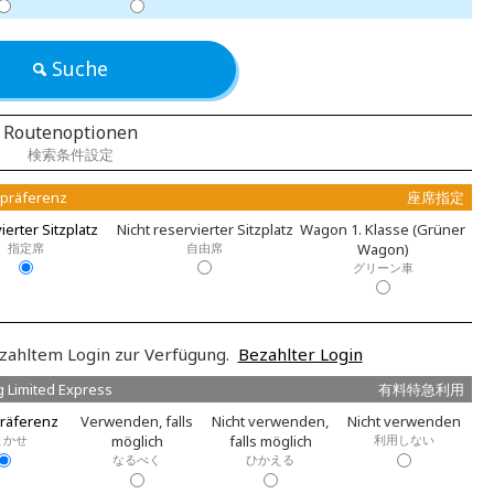
Suche
Routenoptionen
検索条件設定
zpräferenz
座席指定
ierter Sitzplatz
Nicht reservierter Sitzplatz
Wagon 1. Klasse (Grüner
指定席
自由席
Wagon)
グリーン車
zahltem Login zur Verfügung.
Bezahlter Login
g Limited Express
有料特急利用
räferenz
Verwenden, falls
Nicht verwenden,
Nicht verwenden
まかせ
möglich
falls möglich
利用しない
なるべく
ひかえる