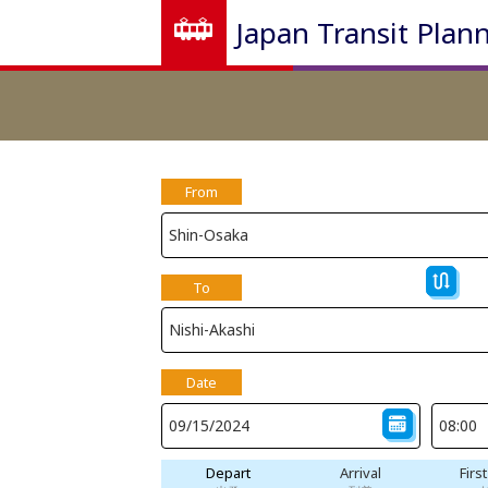
Japan Transit Plan
From
To
Date
Depart
Arrival
Firs