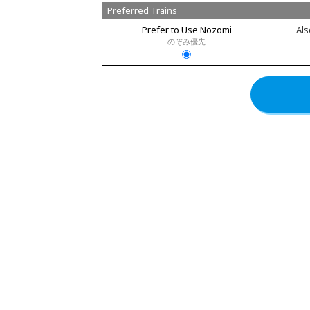
Preferred Trains
Prefer to Use Nozomi
Als
のぞみ優先