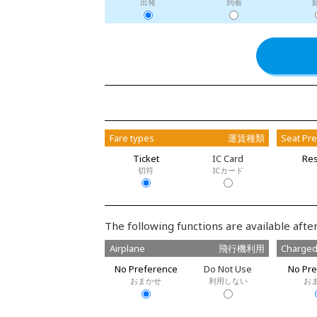
出発
到着
Fare types
運賃種類
Seat Pr
Ticket
IC Card
Res
切符
ICカード
The following functions are available after
Airplane
飛行機利用
Charged
No Preference
Do Not Use
No Pre
おまかせ
利用しない
お