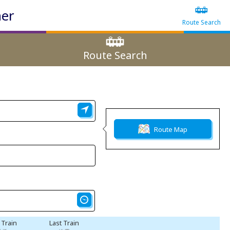
ner
Route Search
Route Search
Route Map
t Train
Last Train