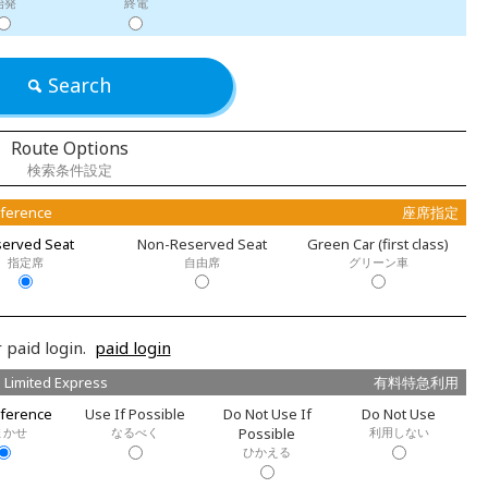
始発
終電
Search
Route Options
検索条件設定
eference
座席指定
erved Seat
Non-Reserved Seat
Green Car (first class)
指定席
自由席
グリーン車
 paid login.
paid login
 Limited Express
有料特急利用
ference
Use If Possible
Do Not Use If
Do Not Use
まかせ
なるべく
Possible
利用しない
ひかえる