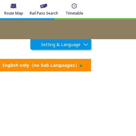
Route Map
Rail Pass Search
Timetable
Setting & Language
English only（no Sub Languages）
▶