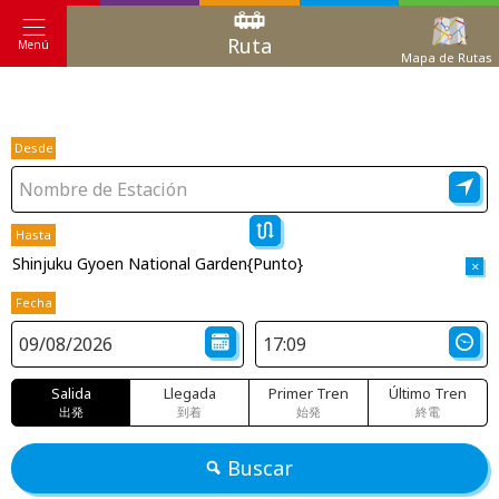
Ruta
Menú
Mapa de Rutas
Desde
Hasta
Shinjuku Gyoen National Garden{Punto}
×
Fecha
Salida
Llegada
Primer Tren
Último Tren
出発
到着
始発
終電
Buscar