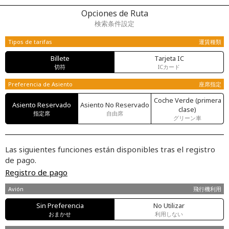
Opciones de Ruta
検索条件設定
Tipos de tarifas
運賃種類
Billete
Tarjeta IC
切符
ICカード
Preferencia de Asiento
座席指定
Coche Verde (primera
Asiento Reservado
Asiento No Reservado
clase)
指定席
自由席
グリーン車
Las siguientes funciones están disponibles tras el registro
de pago.
Registro de pago
Avión
飛行機利用
Sin Preferencia
No Utilizar
おまかせ
利用しない