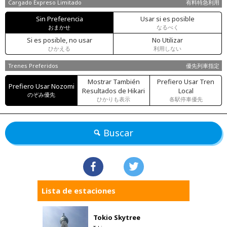
Cargado Expreso Limitado
有料特急利用
Sin Preferencia
Usar si es posible
おまかせ
なるべく
Si es posible, no usar
No Utilizar
ひかえる
利用しない
Trenes Preferidos
優先列車指定
Mostrar También
Prefiero Usar Tren
Prefiero Usar Nozomi
Resultados de Hikari
Local
のぞみ優先
ひかりも表示
各駅停車優先
Buscar
Lista de estaciones
Tokio Skytree