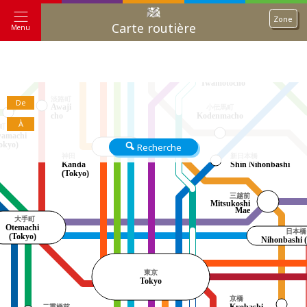
中央・総
Ligne d
Zone
(Locale)
秋葉原
Carte routière
Menu
Akihabara
岩本町
Iwamotocho
淡路町
De
Awaji
小伝馬町
cho
Kodenmacho
À
町（東京）
amachi
okyo)
Recherche
神田
新日本橋
Kanda
Shin Nihonbashi
(Tokyo)
三越前
Mitsukoshi
Mae
大手町
Otemachi
日本橋
(Tokyo)
Nihonbashi 
東京
Tokyo
京橋
二重橋前