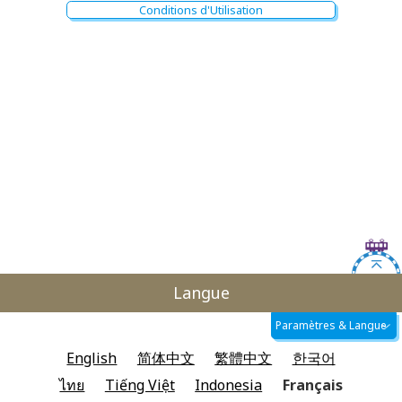
Conditions d'Utilisation
天王洲アイル
Île de Tennozu
大井競馬場前
Oikeibajo Mae
イド
té Mer
流通センター
Centre de Ryutsu
Monorail de Tokyo
東京モノレール
昭和島
Showajima
Terminus 1 de l' aéro
Te
整備場
羽田空港第１ターミナル
羽田
Seibijo
Langue
羽田空港
Tenkubashi
Aéroport de Haneda
天空橋
Paramètres & Langue
ort Keikyu
English
简体中文
繁體中文
한국어
羽田空港第
穴守稲荷
Terminus 1
Anamori Inari
新整備場
ไทย
Tiếng Việt
Indonesia
Français