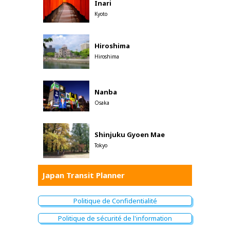
Inari
浜松町
Hamamatsucho
Kyoto
竹芝
Takeshiba
Hiroshima
日の出
Hinode (Tokyo
Hiroshima
芝浦ふ頭
Shibaura Futo
Nanba
Osaka
お
Odaiba Ka
Shinjuku Gyoen Mae
台場
Tokyo
りんかい線
Daiba (Tokyo)
Ligne de Rinkai
Japan Transit Planner
東京国際クルーズター
Terminus international des crois
de T
Politique de Confidentialité
Politique de sécurité de l'information