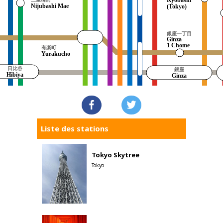
Kyobashi
Nijubashi Mae
(Tokyo)
銀座一丁目
Ginza
1 Chome
有楽町
Yurakucho
日比谷
銀座
Hibiya
Ginza
内幸町
Liste des stations
Uchisaiwaicho
Tokyo Skytree
新橋
Tokyo
Shinbashi
汐留
Shiodome
大門
Daimon
(Tokyo)