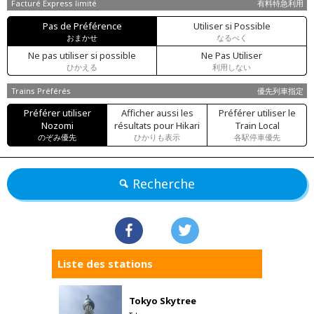
Facturé Express limité
有料特急利用
Pas de Préférence
Utiliser si Possible
おまかせ
なるべく
Ne pas utiliser si possible
Ne Pas Utiliser
ひかえる
利用しない
Trains Préférés
優先列車指定
Préférer utiliser
Afficher aussi les
Préférer utiliser le
Nozomi
résultats pour Hikari
Train Local
のぞみ優先
ひかりも表示
各駅停車優先
Recherche
Liste des stations
Tokyo Skytree