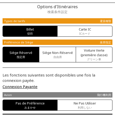
Options d'Itinéraires
検索条件設定
Types de tarifs
運賃種類
Billet
Carte IC
切符
ICカード
Préférence de Siège
座席指定
Voiture Verte
Siège Réservé
Siège Non-Réservé
(première classe)
指定席
自由席
グリーン車
Les fonctions suivantes sont disponibles une fois la
connexion payée.
Connexion Payante
Avion
飛行機利用
Pas de Préférence
Ne Pas Utiliser
おまかせ
利用しない