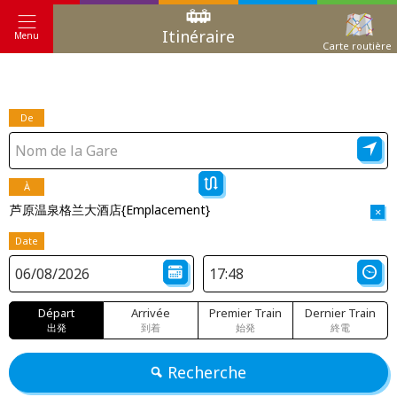
Itinéraire
Menu
Carte routière
De
À
芦原温泉格兰大酒店{Emplacement}
×
Date
Départ
Arrivée
Premier Train
Dernier Train
出発
到着
始発
終電
Recherche