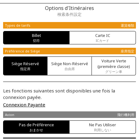
Options d'Itinéraires
検索条件設定
Types de tarifs
運賃種類
Billet
Carte IC
切符
ICカード
Préférence de Siège
座席指定
Voiture Verte
Siège Réservé
Siège Non-Réservé
(première classe)
指定席
自由席
グリーン車
Les fonctions suivantes sont disponibles une fois la
connexion payée.
Connexion Payante
Avion
飛行機利用
Pas de Préférence
Ne Pas Utiliser
おまかせ
利用しない