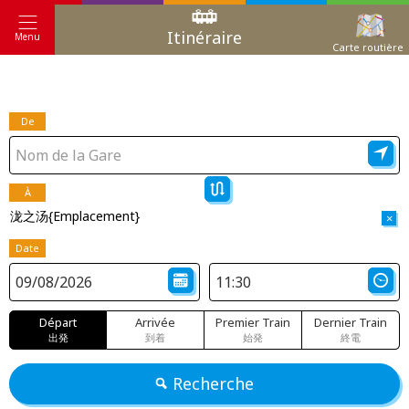
Itinéraire
Menu
Carte routière
De
À
泷之汤{Emplacement}
×
Date
Départ
Arrivée
Premier Train
Dernier Train
出発
到着
始発
終電
Recherche