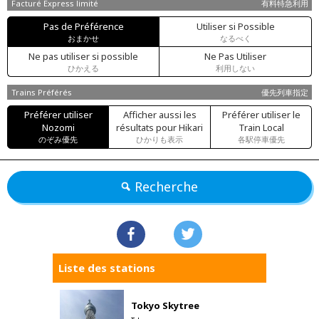
Facturé Express limité
有料特急利用
Pas de Préférence
Utiliser si Possible
おまかせ
なるべく
Ne pas utiliser si possible
Ne Pas Utiliser
ひかえる
利用しない
Trains Préférés
優先列車指定
Préférer utiliser
Afficher aussi les
Préférer utiliser le
Nozomi
résultats pour Hikari
Train Local
のぞみ優先
ひかりも表示
各駅停車優先
Recherche
Liste des stations
Tokyo Skytree