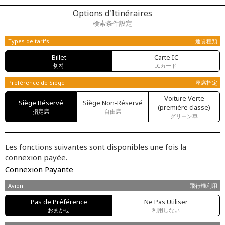
Options d'Itinéraires
検索条件設定
Types de tarifs
運賃種類
Billet
Carte IC
切符
ICカード
Préférence de Siège
座席指定
Voiture Verte
Siège Réservé
Siège Non-Réservé
(première classe)
指定席
自由席
グリーン車
Les fonctions suivantes sont disponibles une fois la
connexion payée.
Connexion Payante
Avion
飛行機利用
Pas de Préférence
Ne Pas Utiliser
おまかせ
利用しない