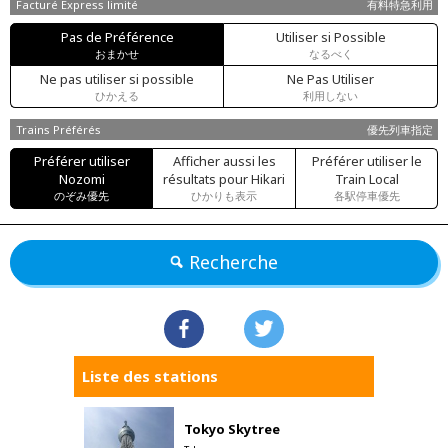
Facturé Express limité
有料特急利用
Pas de Préférence
Utiliser si Possible
おまかせ
なるべく
Ne pas utiliser si possible
Ne Pas Utiliser
ひかえる
利用しない
Trains Préférés
優先列車指定
Préférer utiliser
Afficher aussi les
Préférer utiliser le
Nozomi
résultats pour Hikari
Train Local
のぞみ優先
ひかりも表示
各駅停車優先
Recherche
Liste des stations
Tokyo Skytree