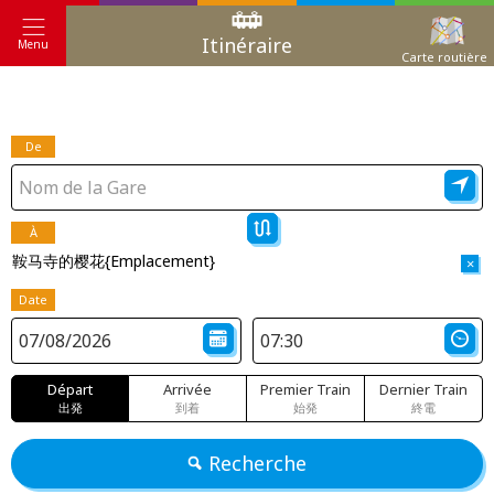
Itinéraire
Menu
Carte routière
De
À
鞍马寺的樱花{Emplacement}
×
Date
Départ
Arrivée
Premier Train
Dernier Train
出発
到着
始発
終電
Recherche