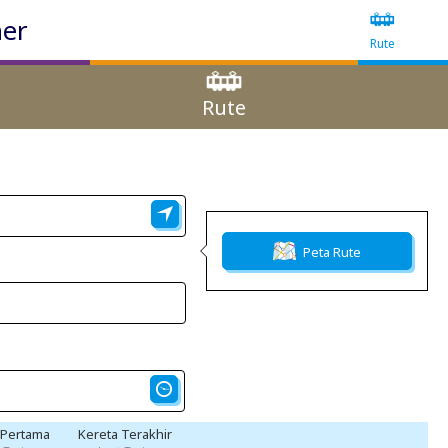
ner
Rute
Rute
Peta Rute
 Pertama
Kereta Terakhir