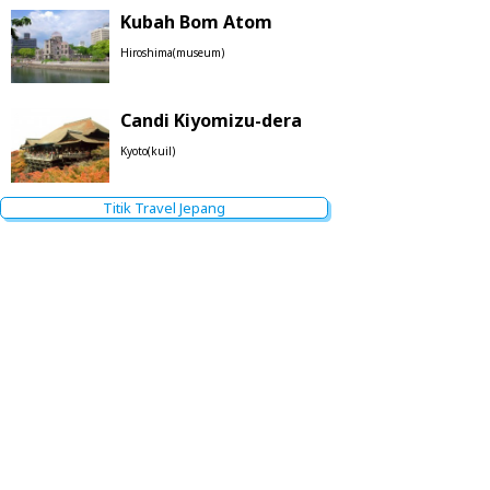
Kubah Bom Atom
Hiroshima(museum)
Candi Kiyomizu-dera
Kyoto(kuil)
Titik Travel Jepang