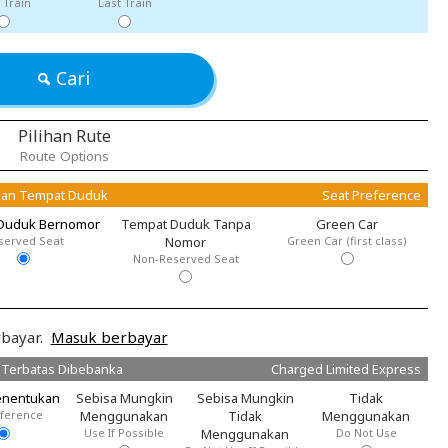
t Train
Last Train
Cari
Pilihan Rute
Route Options
an Tempat Duduk
Seat Preference
Duduk Bernomor
Tempat Duduk Tanpa
Green Car
served Seat
Nomor
Green Car (first class)
Non-Reserved Seat
bayar.
Masuk berbayar
 Terbatas Dibebanka
Charged Limited Express
enentukan
Sebisa Mungkin
Sebisa Mungkin
Tidak
eference
Menggunakan
Tidak
Menggunakan
Use If Possible
Menggunakan
Do Not Use