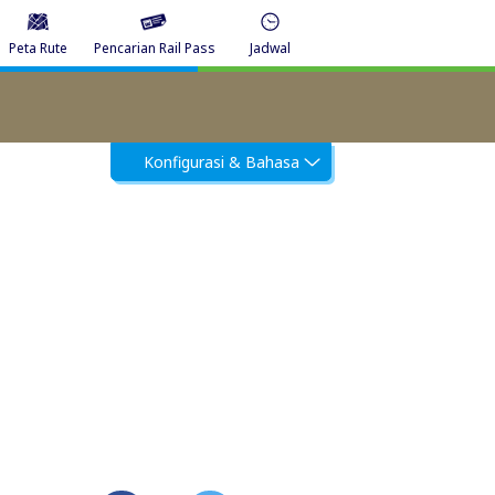
Peta Rute
Pencarian Rail Pass
Jadwal
Konfigurasi & Bahasa