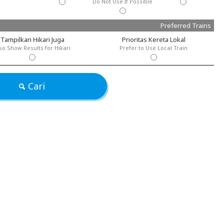
Do Not Use If Possible
Preferred Trains
Tampilkan Hikari Juga
Prioritas Kereta Lokal
so Show Results for Hikari
Prefer to Use Local Train
Cari