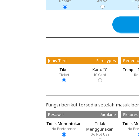
Depart
Arrival
Firs
Jenis Tarif
Fare types
Penentu
Tiket
Kartu IC
Tempat 
Ticket
IC Card
Re
Fungsi berikut tersedia setelah masuk ber
Pesawat
Airplane
Ekspres
Tidak Menentukan
Tidak
Tidak M
No Preference
Menggunakan
No Pr
Do Not Use