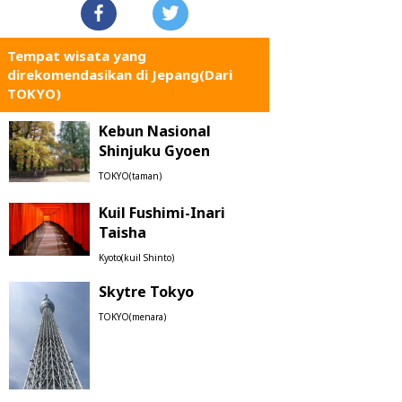
Tempat wisata yang
direkomendasikan di Jepang(Dari
TOKYO)
Kebun Nasional
Shinjuku Gyoen
TOKYO(taman)
Kuil Fushimi-Inari
Taisha
Kyoto(kuil Shinto)
Skytre Tokyo
TOKYO(menara)