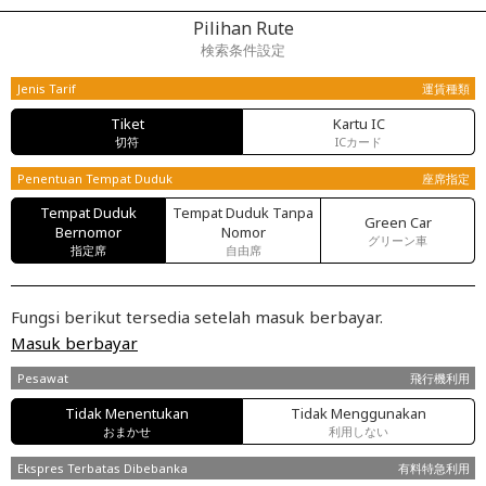
Pilihan Rute
検索条件設定
Jenis Tarif
運賃種類
Tiket
Kartu IC
切符
ICカード
Penentuan Tempat Duduk
座席指定
Tempat Duduk
Tempat Duduk Tanpa
Green Car
Bernomor
Nomor
グリーン車
指定席
自由席
Fungsi berikut tersedia setelah masuk berbayar.
Masuk berbayar
Pesawat
飛行機利用
Tidak Menentukan
Tidak Menggunakan
おまかせ
利用しない
Ekspres Terbatas Dibebanka
有料特急利用