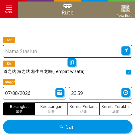
Rute
Menu
Peta Rute
Dari
Ke
道之站 海之站 相生白龙城{Tempat wisata}
×
Tanggal
Berangkat
Kedatangan
Kereta Pertama
Kereta Terakhir
出発
到着
始発
終電
Cari