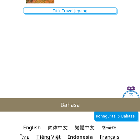
Titik Travel Jepang
Bahasa
Konfigurasi & Bahasa
English
简体中文
繁體中文
한국어
ไทย
Tiếng Việt
Indonesia
Français