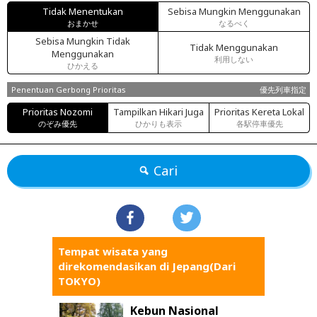
Tidak Menentukan
Sebisa Mungkin Menggunakan
おまかせ
なるべく
Sebisa Mungkin Tidak
Tidak Menggunakan
Menggunakan
利用しない
ひかえる
Penentuan Gerbong Prioritas
優先列車指定
Prioritas Nozomi
Tampilkan Hikari Juga
Prioritas Kereta Lokal
のぞみ優先
ひかりも表示
各駅停車優先
Cari
Tempat wisata yang
direkomendasikan di Jepang(Dari
TOKYO)
Kebun Nasional