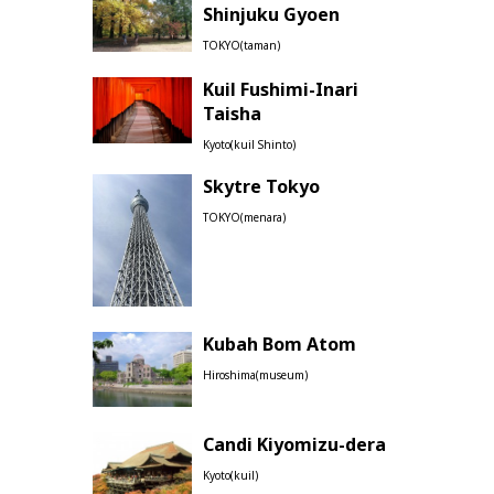
Shinjuku Gyoen
TOKYO(taman)
Kuil Fushimi-Inari
Taisha
Kyoto(kuil Shinto)
Skytre Tokyo
TOKYO(menara)
Kubah Bom Atom
Hiroshima(museum)
Candi Kiyomizu-dera
Kyoto(kuil)