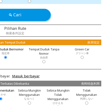
Cari
Pilihan Rute
検索条件設定
an Tempat Duduk
座席指定
Duduk Bernomor
Tempat Duduk Tanpa
Green Car
指定席
Nomor
グリーン車
自由席
bayar.
Masuk berbayar
 Terbatas Dibebanka
有料特急利用
enentukan
Sebisa Mungkin
Sebisa Mungkin
Tidak
まかせ
Menggunakan
Tidak
Menggunakan
なるべく
Menggunakan
利用しない
ひかえる