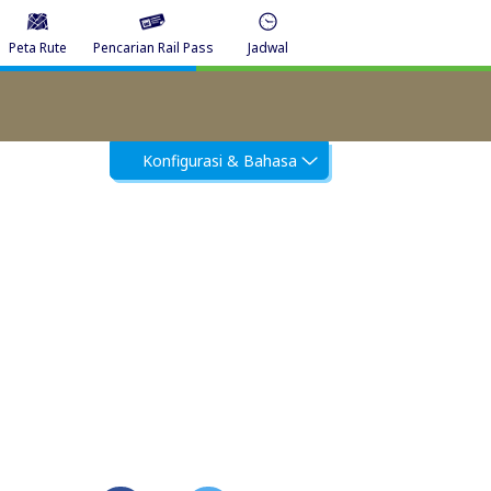
Peta Rute
Pencarian Rail Pass
Jadwal
Konfigurasi & Bahasa