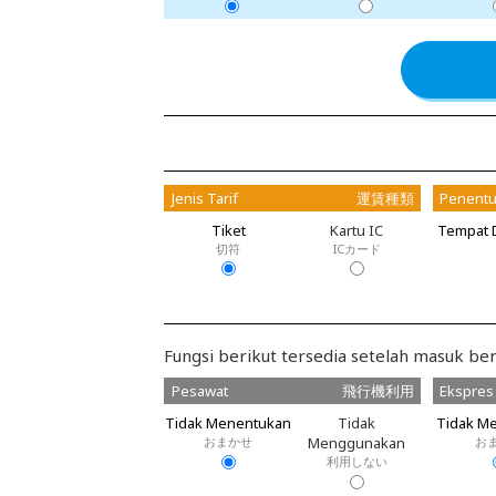
Jenis Tarif
運賃種類
Penentu
Tiket
Kartu IC
Tempat 
切符
ICカード
Fungsi berikut tersedia setelah masuk ber
Pesawat
飛行機利用
Ekspres
Tidak Menentukan
Tidak
Tidak M
おまかせ
Menggunakan
お
利用しない