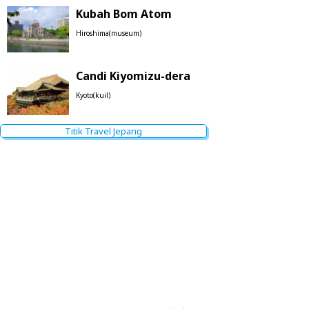
Kubah Bom Atom
Hiroshima(museum)
Candi Kiyomizu-dera
Kyoto(kuil)
Titik Travel Jepang