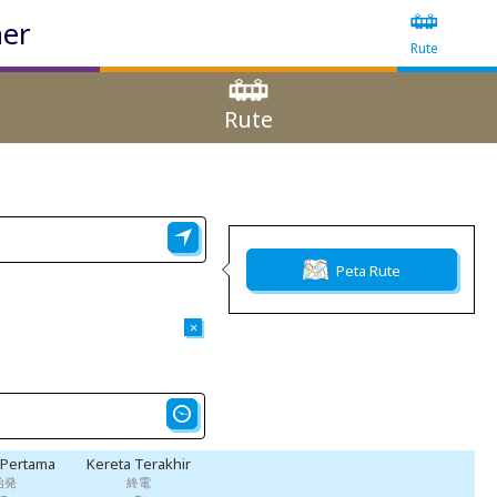
ner
Rute
Rute
Peta Rute
×
 Pertama
Kereta Terakhir
始発
終電