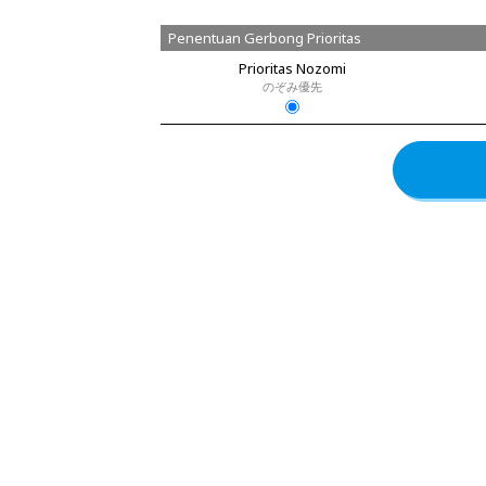
Penentuan Gerbong Prioritas
Prioritas Nozomi
のぞみ優先