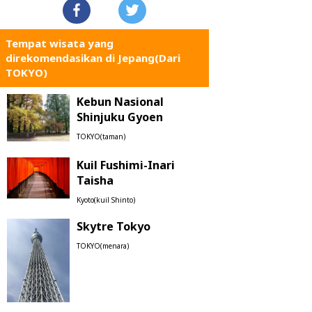
Tempat wisata yang
direkomendasikan di Jepang(Dari
TOKYO)
Kebun Nasional
Shinjuku Gyoen
TOKYO(taman)
Kuil Fushimi-Inari
Taisha
Kyoto(kuil Shinto)
Skytre Tokyo
TOKYO(menara)