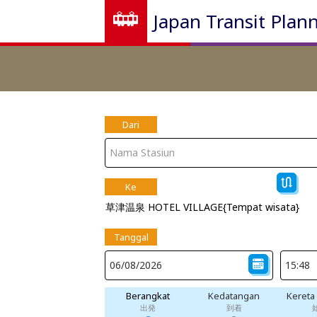
Japan Transit Plan
Dari
Ke
草津温泉 HOTEL VILLAGE{Tempat wisata}
Tanggal
Berangkat
Kedatangan
Kereta
出発
到着