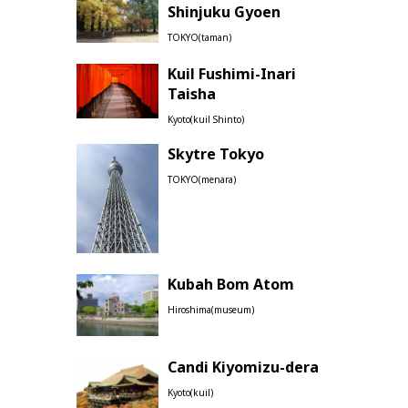
Shinjuku Gyoen
TOKYO(taman)
Kuil Fushimi-Inari
Taisha
Kyoto(kuil Shinto)
Skytre Tokyo
TOKYO(menara)
Kubah Bom Atom
Hiroshima(museum)
Candi Kiyomizu-dera
Kyoto(kuil)