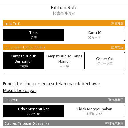
Pilihan Rute
検索条件設定
Jenis Tarif
運賃種類
Tiket
Kartu IC
切符
ICカード
Penentuan Tempat Duduk
座席指定
Tempat Duduk
Tempat Duduk Tanpa
Green Car
Bernomor
Nomor
グリーン車
指定席
自由席
Fungsi berikut tersedia setelah masuk berbayar.
Masuk berbayar
Pesawat
飛行機利用
Tidak Menentukan
Tidak Menggunakan
おまかせ
利用しない
Ekspres Terbatas Dibebanka
有料特急利用