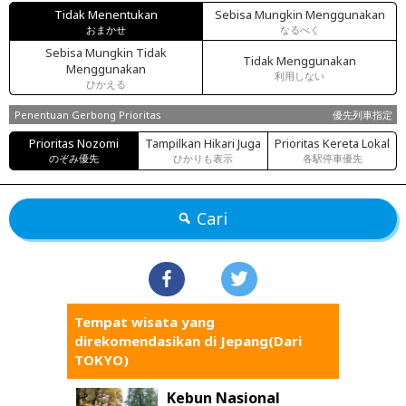
Tidak Menentukan
Sebisa Mungkin Menggunakan
おまかせ
なるべく
Sebisa Mungkin Tidak
Tidak Menggunakan
Menggunakan
利用しない
ひかえる
Penentuan Gerbong Prioritas
優先列車指定
Prioritas Nozomi
Tampilkan Hikari Juga
Prioritas Kereta Lokal
のぞみ優先
ひかりも表示
各駅停車優先
Cari
Tempat wisata yang
direkomendasikan di Jepang(Dari
TOKYO)
Kebun Nasional