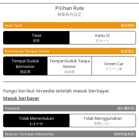
Pilihan Rute
検索条件設定
Jenis Tarif
運賃種類
Tiket
Kartu IC
切符
ICカード
Penentuan Tempat Duduk
座席指定
Tempat Duduk
Tempat Duduk Tanpa
Green Car
Bernomor
Nomor
グリーン車
指定席
自由席
Fungsi berikut tersedia setelah masuk berbayar.
Masuk berbayar
Pesawat
飛行機利用
Tidak Menentukan
Tidak Menggunakan
おまかせ
利用しない
Ekspres Terbatas Dibebanka
有料特急利用