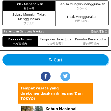
Tidak Menentukan
Sebisa Mungkin Menggunakan
おまかせ
なるべく
Sebisa Mungkin Tidak
Tidak Menggunakan
Menggunakan
利用しない
ひかえる
Penentuan Gerbong Prioritas
優先列車指定
Prioritas Nozomi
Tampilkan Hikari Juga
Prioritas Kereta Lokal
のぞみ優先
ひかりも表示
各駅停車優先
Cari
Tempat wisata yang
direkomendasikan di Jepang(Dari
TOKYO)
Kebun Nasional