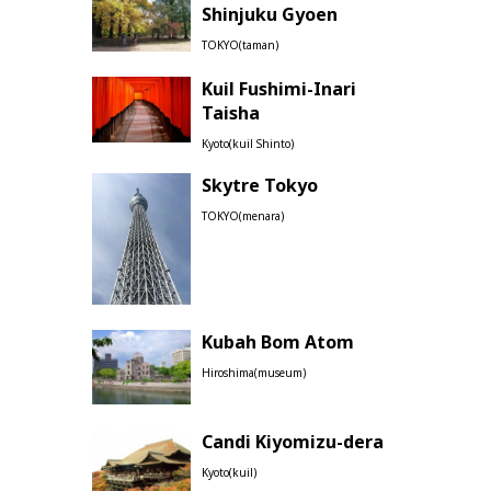
Shinjuku Gyoen
TOKYO(taman)
Kuil Fushimi-Inari
Taisha
Kyoto(kuil Shinto)
Skytre Tokyo
TOKYO(menara)
Kubah Bom Atom
Hiroshima(museum)
Candi Kiyomizu-dera
Kyoto(kuil)