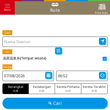
Rute
Menu
Peta Rute
Dari
Ke
汤原温泉乡{Tempat wisata}
×
Tanggal
Berangkat
Kedatangan
Kereta Pertama
Kereta Terakhir
出発
到着
始発
終電
Cari