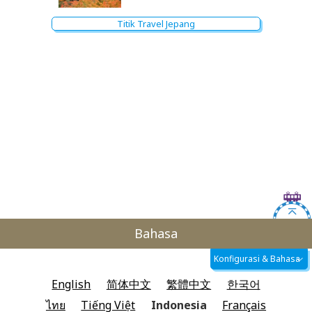
Titik Travel Jepang
Bahasa
Konfigurasi & Bahasa
English
简体中文
繁體中文
한국어
ไทย
Tiếng Việt
Indonesia
Français