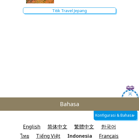
Titik Travel Jepang
Bahasa
Konfigurasi & Bahasa
English
简体中文
繁體中文
한국어
ไทย
Tiếng Việt
Indonesia
Français