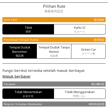
Pilihan Rute
検索条件設定
Jenis Tarif
運賃種類
Tiket
Kartu IC
切符
ICカード
Penentuan Tempat Duduk
座席指定
Tempat Duduk
Tempat Duduk Tanpa
Green Car
Bernomor
Nomor
グリーン車
指定席
自由席
Fungsi berikut tersedia setelah masuk berbayar.
Masuk berbayar
Pesawat
飛行機利用
Tidak Menentukan
Tidak Menggunakan
おまかせ
利用しない
Ekspres Terbatas Dibebanka
有料特急利用