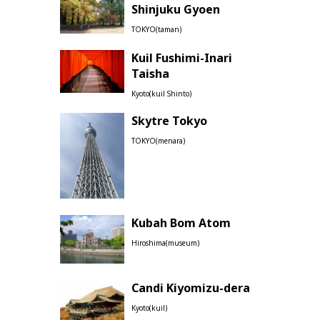
Shinjuku Gyoen
TOKYO(taman)
Kuil Fushimi-Inari
Taisha
Kyoto(kuil Shinto)
Skytre Tokyo
TOKYO(menara)
Kubah Bom Atom
Hiroshima(museum)
Candi Kiyomizu-dera
Kyoto(kuil)