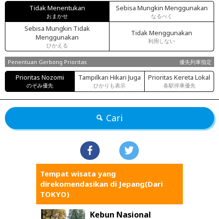
Tidak Menentukan
Sebisa Mungkin Menggunakan
おまかせ
なるべく
Sebisa Mungkin Tidak
Tidak Menggunakan
Menggunakan
利用しない
ひかえる
Penentuan Gerbong Prioritas
優先列車指定
Prioritas Nozomi
Tampilkan Hikari Juga
Prioritas Kereta Lokal
のぞみ優先
ひかりも表示
各駅停車優先
Cari
Tempat wisata yang
direkomendasikan di Jepang(Dari
TOKYO)
Kebun Nasional