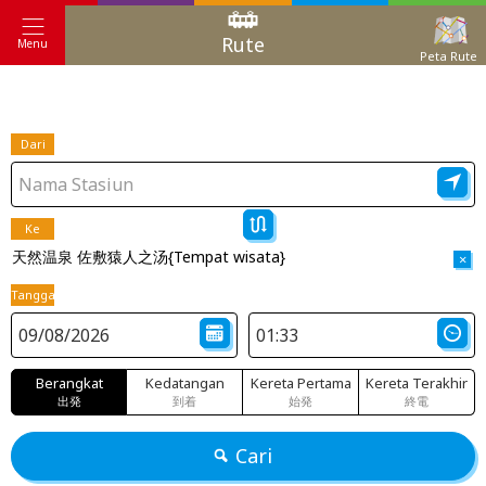
Rute
Menu
Peta Rute
Dari
Ke
天然温泉 佐敷猿人之汤{Tempat wisata}
×
Tanggal
Berangkat
Kedatangan
Kereta Pertama
Kereta Terakhir
出発
到着
始発
終電
Cari