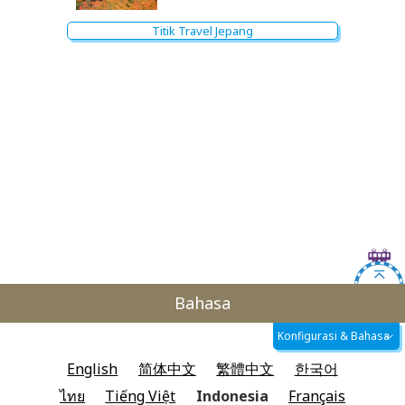
Titik Travel Jepang
Bahasa
Konfigurasi & Bahasa
English
简体中文
繁體中文
한국어
ไทย
Tiếng Việt
Indonesia
Français