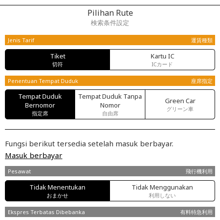
Pilihan Rute
検索条件設定
Jenis Tarif
運賃種類
Tiket
Kartu IC
切符
ICカード
Penentuan Tempat Duduk
座席指定
Tempat Duduk
Tempat Duduk Tanpa
Green Car
Bernomor
Nomor
グリーン車
指定席
自由席
Fungsi berikut tersedia setelah masuk berbayar.
Masuk berbayar
Pesawat
飛行機利用
Tidak Menentukan
Tidak Menggunakan
おまかせ
利用しない
Ekspres Terbatas Dibebanka
有料特急利用