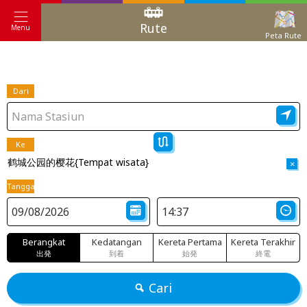
Rute
Menu
Peta Rute
Dari
Ke
鹤城公园的樱花{Tempat wisata}
×
Tanggal
Berangkat
Kedatangan
Kereta Pertama
Kereta Terakhir
出発
到着
始発
終電
Cari