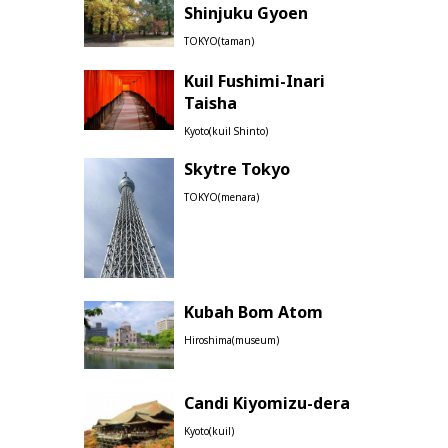
Shinjuku Gyoen
TOKYO(taman)
Kuil Fushimi-Inari
Taisha
Kyoto(kuil Shinto)
Skytre Tokyo
TOKYO(menara)
Kubah Bom Atom
Hiroshima(museum)
Candi Kiyomizu-dera
Kyoto(kuil)