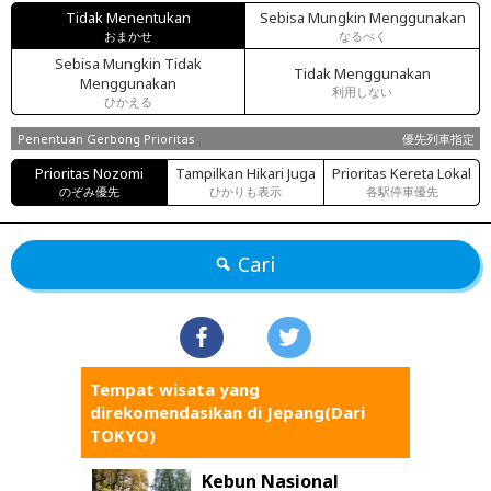
Tidak Menentukan
Sebisa Mungkin Menggunakan
おまかせ
なるべく
Sebisa Mungkin Tidak
Tidak Menggunakan
Menggunakan
利用しない
ひかえる
Penentuan Gerbong Prioritas
優先列車指定
Prioritas Nozomi
Tampilkan Hikari Juga
Prioritas Kereta Lokal
のぞみ優先
ひかりも表示
各駅停車優先
Cari
Tempat wisata yang
direkomendasikan di Jepang(Dari
TOKYO)
Kebun Nasional