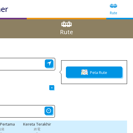
ner
Rute
Rute
Peta Rute
×
 Pertama
Kereta Terakhir
始発
終電