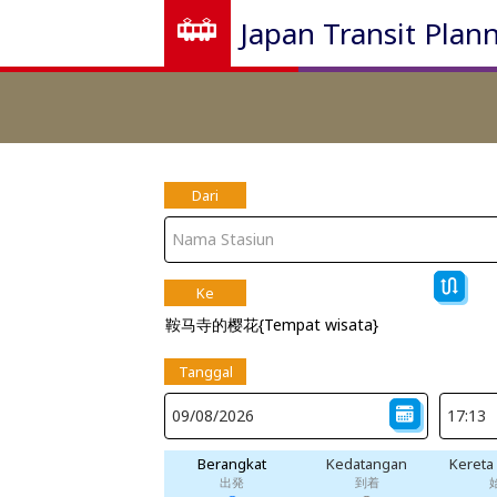
Japan Transit Plan
Dari
Ke
鞍马寺的樱花{Tempat wisata}
Tanggal
Berangkat
Kedatangan
Kereta
出発
到着