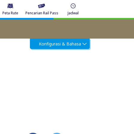
Peta Rute
Pencarian Rail Pass
Jadwal
Konfigurasi & Bahasa