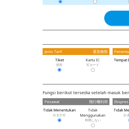
Jenis Tarif
運賃種類
Penentu
Tiket
Kartu IC
Tempat 
切符
ICカード
Fungsi berikut tersedia setelah masuk ber
Pesawat
飛行機利用
Ekspres
Tidak Menentukan
Tidak
Tidak M
おまかせ
Menggunakan
お
利用しない