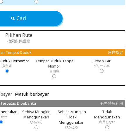
Cari
Pilihan Rute
検索条件設定
an Tempat Duduk
座席指定
Duduk Bernomor
Tempat Duduk Tanpa
Green Car
指定席
Nomor
グリーン車
自由席
bayar.
Masuk berbayar
 Terbatas Dibebanka
有料特急利用
enentukan
Sebisa Mungkin
Sebisa Mungkin
Tidak
まかせ
Menggunakan
Tidak
Menggunakan
なるべく
Menggunakan
利用しない
ひかえる