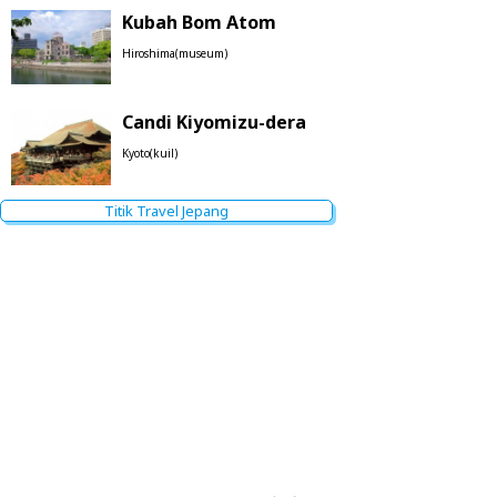
Kubah Bom Atom
Hiroshima(museum)
Candi Kiyomizu-dera
Kyoto(kuil)
Titik Travel Jepang