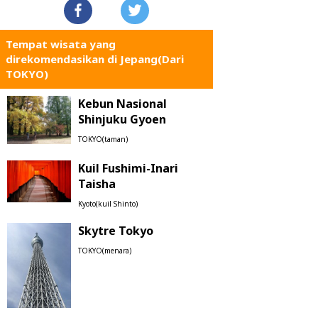
Tempat wisata yang
direkomendasikan di Jepang(Dari
TOKYO)
Kebun Nasional
Shinjuku Gyoen
TOKYO(taman)
Kuil Fushimi-Inari
Taisha
Kyoto(kuil Shinto)
Skytre Tokyo
TOKYO(menara)