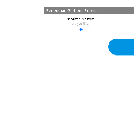
Penentuan Gerbong Prioritas
Prioritas Nozomi
のぞみ優先