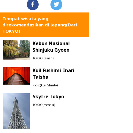
Tempat wisata yang
direkomendasikan di Jepang(Dari
TOKYO)
Kebun Nasional
Shinjuku Gyoen
TOKYO(taman)
Kuil Fushimi-Inari
Taisha
Kyoto(kuil Shinto)
Skytre Tokyo
TOKYO(menara)