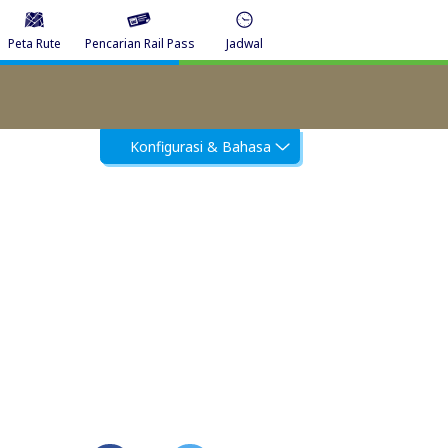
Peta Rute
Pencarian Rail Pass
Jadwal
Konfigurasi & Bahasa