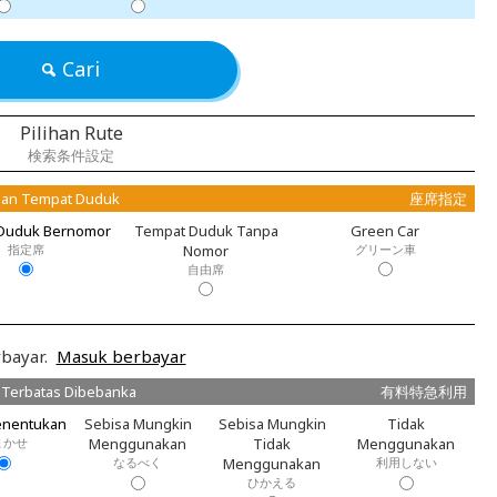
Cari
Pilihan Rute
検索条件設定
an Tempat Duduk
座席指定
Duduk Bernomor
Tempat Duduk Tanpa
Green Car
指定席
Nomor
グリーン車
自由席
bayar.
Masuk berbayar
 Terbatas Dibebanka
有料特急利用
enentukan
Sebisa Mungkin
Sebisa Mungkin
Tidak
まかせ
Menggunakan
Tidak
Menggunakan
なるべく
Menggunakan
利用しない
ひかえる