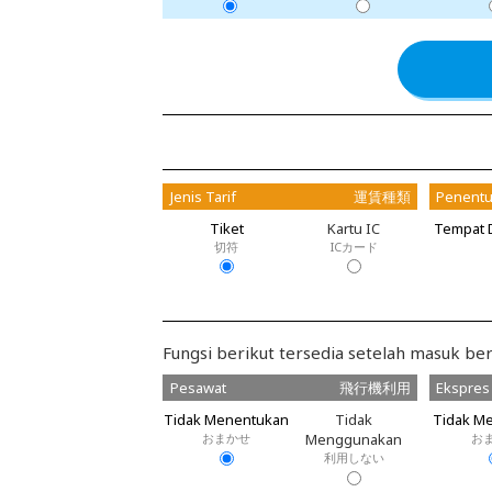
Jenis Tarif
運賃種類
Penentu
Tiket
Kartu IC
Tempat 
切符
ICカード
Fungsi berikut tersedia setelah masuk ber
Pesawat
飛行機利用
Ekspres
Tidak Menentukan
Tidak
Tidak M
おまかせ
Menggunakan
お
利用しない