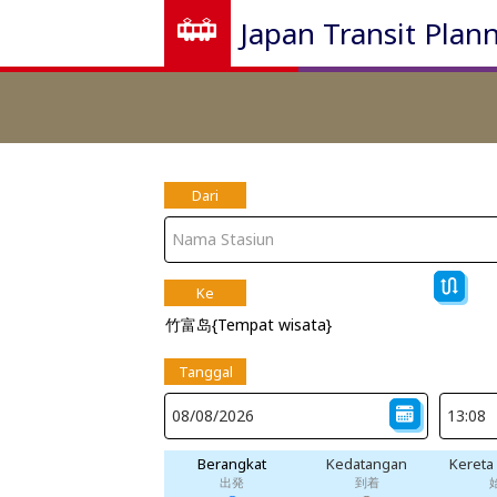
Japan Transit Plan
Dari
Ke
竹富岛{Tempat wisata}
Tanggal
Berangkat
Kedatangan
Kereta
出発
到着