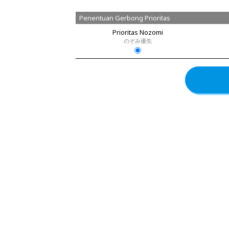
Penentuan Gerbong Prioritas
Prioritas Nozomi
のぞみ優先