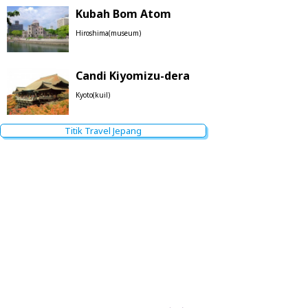
Kubah Bom Atom
Hiroshima(museum)
Candi Kiyomizu-dera
Kyoto(kuil)
Titik Travel Jepang