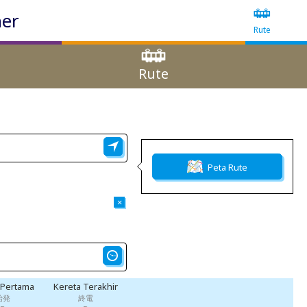
ner
Rute
Rute
Peta Rute
×
 Pertama
Kereta Terakhir
始発
終電