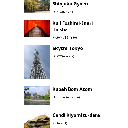
Shinjuku Gyoen
TOKYO(taman)
Kuil Fushimi-Inari
Taisha
Kyoto(kuil Shinto)
Skytre Tokyo
TOKYO(menara)
Kubah Bom Atom
Hiroshima(museum)
Candi Kiyomizu-dera
Kyoto(kuil)