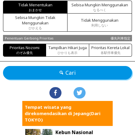
Tidak Menentukan
Sebisa Mungkin Menggunakan
おまかせ
なるべく
Sebisa Mungkin Tidak
Tidak Menggunakan
Menggunakan
利用しない
ひかえる
Penentuan Gerbong Prioritas
優先列車指定
Prioritas Nozomi
Tampilkan Hikari Juga
Prioritas Kereta Lokal
のぞみ優先
ひかりも表示
各駅停車優先
Cari
Tempat wisata yang
direkomendasikan di Jepang(Dari
TOKYO)
Kebun Nasional