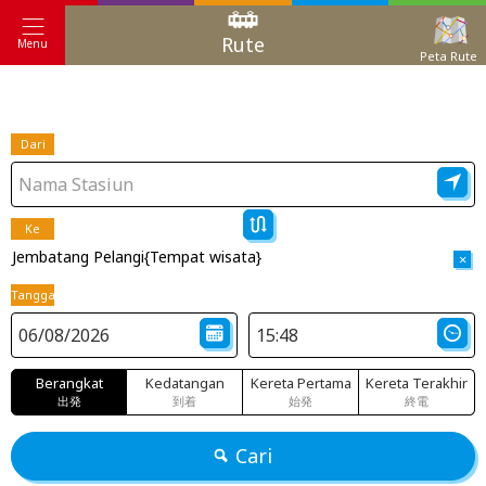
Rute
Menu
Peta Rute
Dari
Ke
Jembatang Pelangi{Tempat wisata}
×
Tanggal
Berangkat
Kedatangan
Kereta Pertama
Kereta Terakhir
出発
到着
始発
終電
Cari