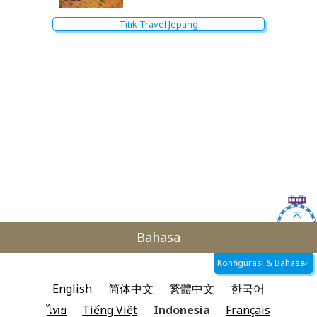
Titik Travel Jepang
Bahasa
Konfigurasi & Bahasa
English
简体中文
繁體中文
한국어
ไทย
Tiếng Việt
Indonesia
Français