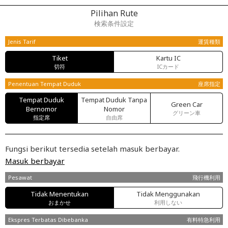
Pilihan Rute
検索条件設定
Jenis Tarif
運賃種類
Tiket
Kartu IC
切符
ICカード
Penentuan Tempat Duduk
座席指定
Tempat Duduk
Tempat Duduk Tanpa
Green Car
Bernomor
Nomor
グリーン車
指定席
自由席
Fungsi berikut tersedia setelah masuk berbayar.
Masuk berbayar
Pesawat
飛行機利用
Tidak Menentukan
Tidak Menggunakan
おまかせ
利用しない
Ekspres Terbatas Dibebanka
有料特急利用