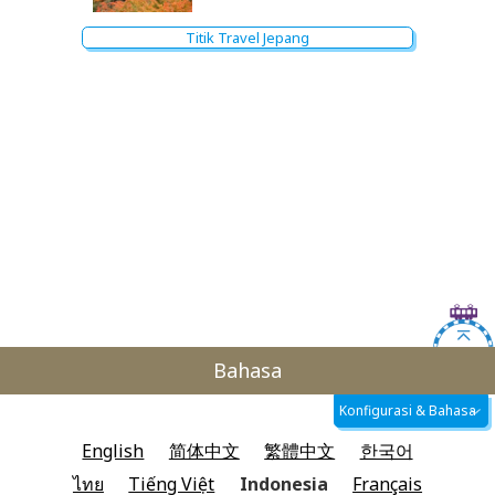
Titik Travel Jepang
Bahasa
Konfigurasi & Bahasa
English
简体中文
繁體中文
한국어
ไทย
Tiếng Việt
Indonesia
Français