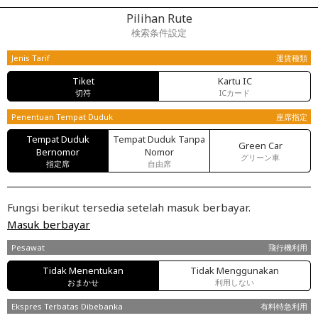
Pilihan Rute
検索条件設定
Jenis Tarif
運賃種類
Tiket
Kartu IC
切符
ICカード
Penentuan Tempat Duduk
座席指定
Tempat Duduk
Tempat Duduk Tanpa
Green Car
Bernomor
Nomor
グリーン車
指定席
自由席
Fungsi berikut tersedia setelah masuk berbayar.
Masuk berbayar
Pesawat
飛行機利用
Tidak Menentukan
Tidak Menggunakan
おまかせ
利用しない
Ekspres Terbatas Dibebanka
有料特急利用