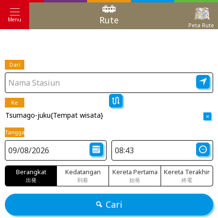
Rute
Menu
Peta Rute
Dari
Ke
Tsumago-juku{Tempat wisata}
×
Tanggal
Berangkat
Kedatangan
Kereta Pertama
Kereta Terakhir
出発
到着
始発
終電
Cari