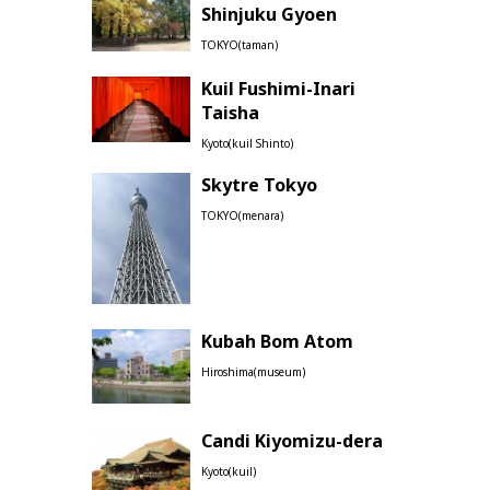
Shinjuku Gyoen
TOKYO(taman)
Kuil Fushimi-Inari
Taisha
Kyoto(kuil Shinto)
Skytre Tokyo
TOKYO(menara)
Kubah Bom Atom
Hiroshima(museum)
Candi Kiyomizu-dera
Kyoto(kuil)