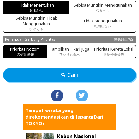
Tidak Menentukan
Sebisa Mungkin Menggunakan
おまかせ
なるべく
Sebisa Mungkin Tidak
Tidak Menggunakan
Menggunakan
利用しない
ひかえる
Penentuan Gerbong Prioritas
優先列車指定
Prioritas Nozomi
Tampilkan Hikari Juga
Prioritas Kereta Lokal
のぞみ優先
ひかりも表示
各駅停車優先
Cari
Tempat wisata yang
direkomendasikan di Jepang(Dari
TOKYO)
Kebun Nasional