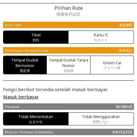
Pilihan Rute
検索条件設定
Jenis Tarif
運賃種類
Tiket
Kartu IC
切符
ICカード
Penentuan Tempat Duduk
座席指定
Tempat Duduk
Tempat Duduk Tanpa
Green Car
Bernomor
Nomor
グリーン車
指定席
自由席
Fungsi berikut tersedia setelah masuk berbayar.
Masuk berbayar
Pesawat
飛行機利用
Tidak Menentukan
Tidak Menggunakan
おまかせ
利用しない
Ekspres Terbatas Dibebanka
有料特急利用