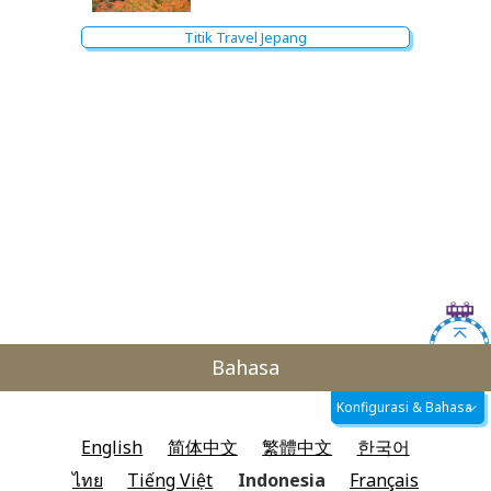
Titik Travel Jepang
Bahasa
Konfigurasi & Bahasa
English
简体中文
繁體中文
한국어
ไทย
Tiếng Việt
Indonesia
Français