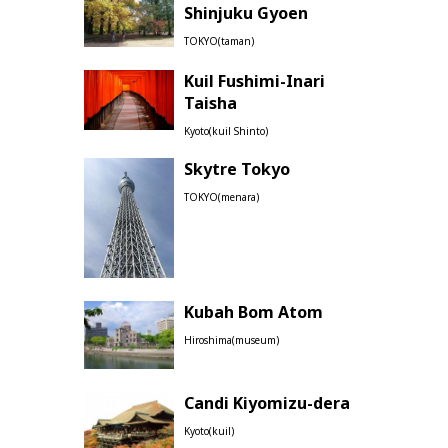
Shinjuku Gyoen
TOKYO(taman)
Kuil Fushimi-Inari
Taisha
Kyoto(kuil Shinto)
Skytre Tokyo
TOKYO(menara)
Kubah Bom Atom
Hiroshima(museum)
Candi Kiyomizu-dera
Kyoto(kuil)