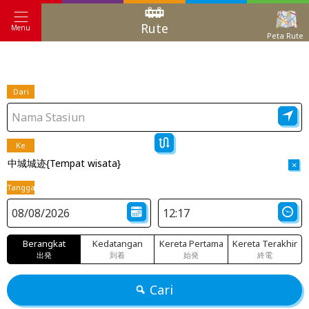
Rute
Menu
Peta Rute
Dari
Ke
中城城迹{Tempat wisata}
×
Tanggal
Berangkat
Kedatangan
Kereta Pertama
Kereta Terakhir
出発
到着
始発
終電
Cari