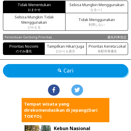
Tidak Menentukan
Sebisa Mungkin Menggunakan
おまかせ
なるべく
Sebisa Mungkin Tidak
Tidak Menggunakan
Menggunakan
利用しない
ひかえる
Penentuan Gerbong Prioritas
優先列車指定
Prioritas Nozomi
Tampilkan Hikari Juga
Prioritas Kereta Lokal
のぞみ優先
ひかりも表示
各駅停車優先
Cari
Tempat wisata yang
direkomendasikan di Jepang(Dari
TOKYO)
Kebun Nasional