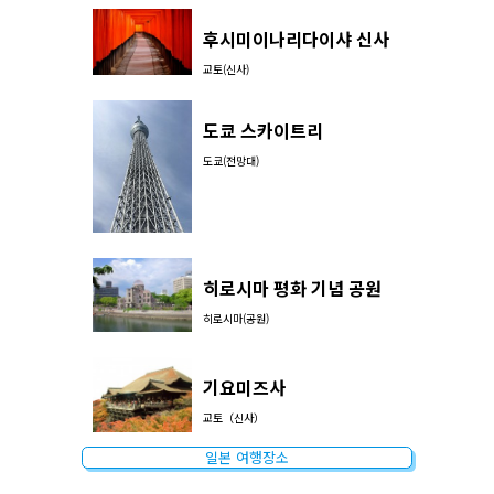
후시미이나리다이샤 신사
교토(신사)
도쿄 스카이트리
도쿄(전망대)
히로시마 평화 기념 공원
히로시마(공원)
기요미즈사
교토（신사）
일본 여행장소