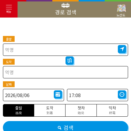
경로 검색
메뉴
노선도
출발
도착
날짜
출발
도착
첫차
막차
出発
到着
始発
終電
검색