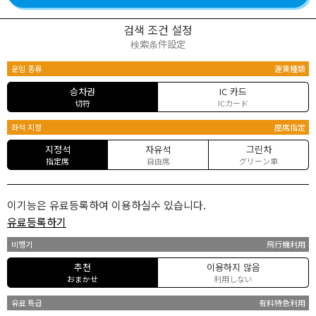
검색 조건 설정
検索条件設定
운임 종류
運賃種類
승차권
IC 카드
切符
ICカード
좌석 지정
座席指定
지정석
자유석
그린차
指定席
自由席
グリーン車
이기능은 유료등록하여 이용하실수 있습니다.
유료등록하기
비행기
飛行機利用
추천
이용하지 않음
おまかせ
利用しない
유료 특급
有料特急利用