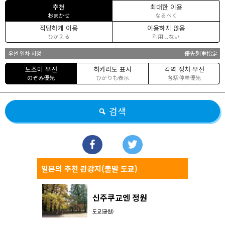
추천
최대한 이용
おまかせ
なるべく
적당하게 이용
이용하지 않음
ひかえる
利用しない
우선 열차 지정
優先列車指定
노조미 우선
히카리도 표시
각역 정차 우선
のぞみ優先
ひかりも表示
各駅停車優先
검색
일본의 추천 관광지(출발 도쿄)
신주쿠교엔 정원
도쿄(공원)