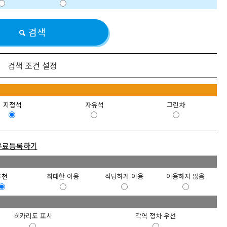
검색
검색 조건 설정
정
지정석
자유석
그린차
유료등록하기
급
추천
최대한 이용
적당하게 이용
이용하지 않음
히카리도 표시
각역 정차 우선