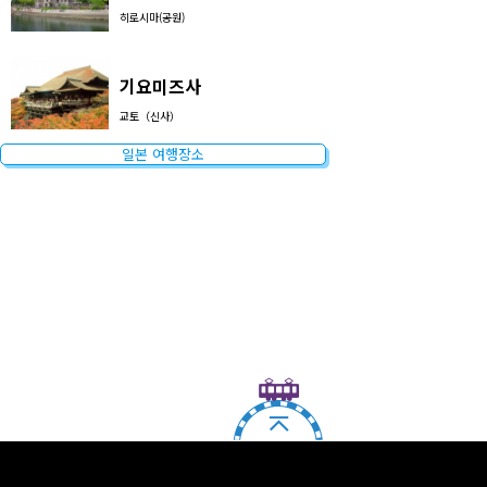
히로시마(공원)
기요미즈사
교토（신사）
일본 여행장소