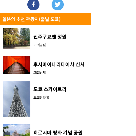
일본의 추천 관광지(출발 도쿄)
신주쿠교엔 정원
도쿄(공원)
후시미이나리다이샤 신사
교토(신사)
도쿄 스카이트리
도쿄(전망대)
히로시마 평화 기념 공원