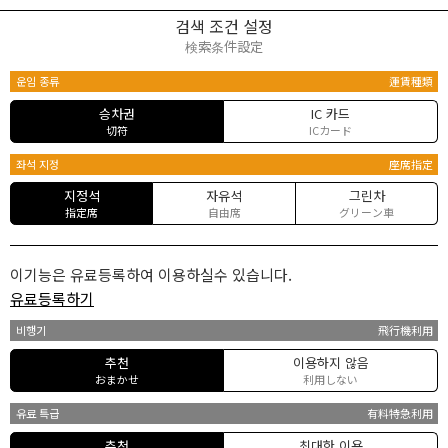
검색 조건 설정
検索条件設定
운임 종류
運賃種類
승차권
IC 카드
切符
ICカード
좌석 지정
座席指定
지정석
자유석
그린차
指定席
自由席
グリーン車
이기능은 유료등록하여 이용하실수 있습니다.
유료등록하기
비행기
飛行機利用
추천
이용하지 않음
おまかせ
利用しない
유료 특급
有料特急利用
추천
최대한 이용