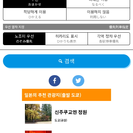
おまかせ
なるべく
적당하게 이용
이용하지 않음
ひかえる
利用しない
우선 열차 지정
優先列車指定
노조미 우선
히카리도 표시
각역 정차 우선
のぞみ優先
ひかりも表示
各駅停車優先
검색
일본의 추천 관광지(출발 도쿄)
신주쿠교엔 정원
도쿄(공원)