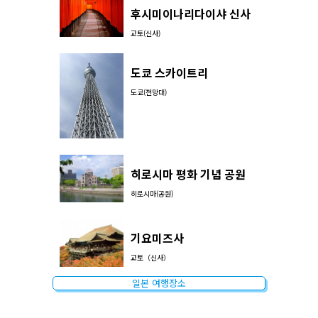
후시미이나리다이샤 신사
교토(신사)
도쿄 스카이트리
도쿄(전망대)
히로시마 평화 기념 공원
히로시마(공원)
기요미즈사
교토（신사）
일본 여행장소