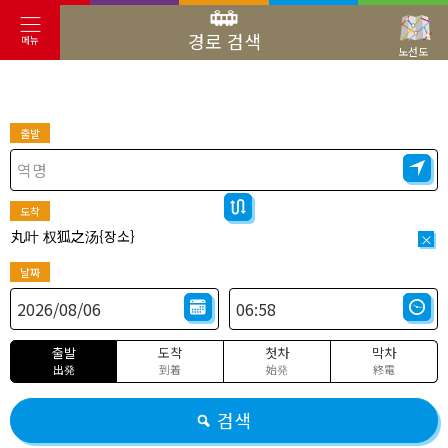
경로 검색
메뉴
노선도
출발
도착
丸叶 权狐之汤{장소}
×
날짜
출발
도착
첫차
막차
出発
到着
始発
終電
검색