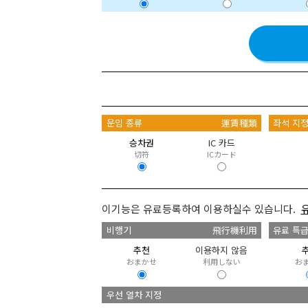
운임 종류
運賃種類
좌석 지
승차권
IC 카드
切符
ICカード
이기능은 유료등록하여 이용하실수 있습니다.
비행기
飛行機利用
유료 특
추천
이용하지 않음
おまかせ
利用しない
お
우선 열차 지정