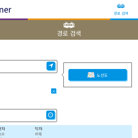
ner
경로 검색
경로 검색
노선도
×
첫차
막차
始発
終電