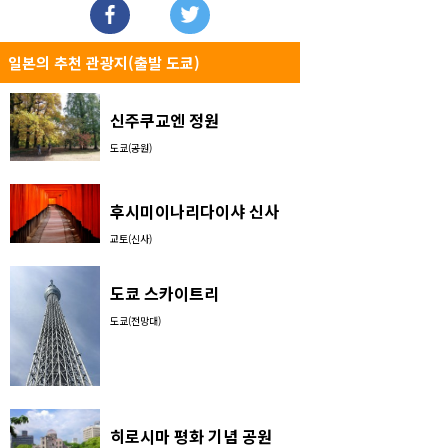
일본의 추천 관광지(출발 도쿄)
신주쿠교엔 정원
도쿄(공원)
후시미이나리다이샤 신사
교토(신사)
도쿄 스카이트리
도쿄(전망대)
히로시마 평화 기념 공원