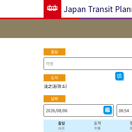
Japan Transit Plan
출발
도착
泷之汤{장소}
날짜
출발
도착
出発
到着