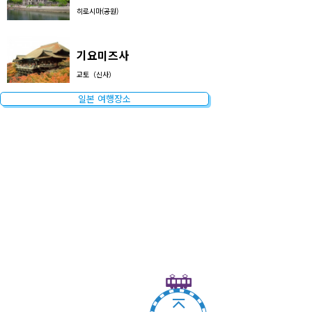
히로시마(공원)
기요미즈사
교토（신사）
일본 여행장소