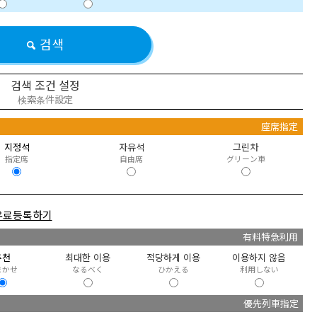
검색
검색 조건 설정
検索条件設定
정
座席指定
지정석
자유석
그린차
指定席
自由席
グリーン車
유료등록하기
급
有料特急利用
추천
최대한 이용
적당하게 이용
이용하지 않음
まかせ
なるべく
ひかえる
利用しない
優先列車指定