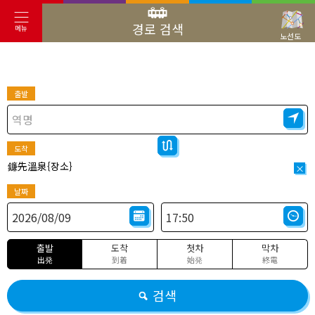
경로 검색
메뉴
노선도
출발
도착
鐮先溫泉{장소}
×
날짜
출발
도착
첫차
막차
出発
到着
始発
終電
검색