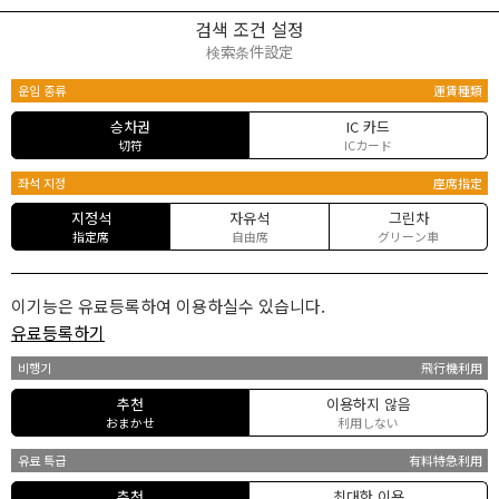
검색 조건 설정
検索条件設定
운임 종류
運賃種類
승차권
IC 카드
切符
ICカード
좌석 지정
座席指定
지정석
자유석
그린차
指定席
自由席
グリーン車
이기능은 유료등록하여 이용하실수 있습니다.
유료등록하기
비행기
飛行機利用
추천
이용하지 않음
おまかせ
利用しない
유료 특급
有料特急利用
추천
최대한 이용