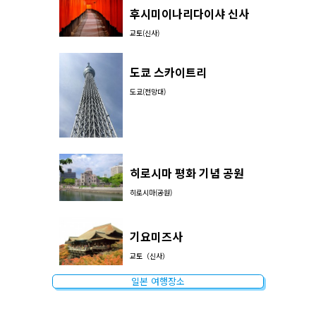
후시미이나리다이샤 신사
교토(신사)
도쿄 스카이트리
도쿄(전망대)
히로시마 평화 기념 공원
히로시마(공원)
기요미즈사
교토（신사）
일본 여행장소