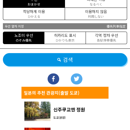
おまかせ
なるべく
적당하게 이용
이용하지 않음
ひかえる
利用しない
우선 열차 지정
優先列車指定
노조미 우선
히카리도 표시
각역 정차 우선
のぞみ優先
ひかりも表示
各駅停車優先
검색
일본의 추천 관광지(출발 도쿄)
신주쿠교엔 정원
도쿄(공원)