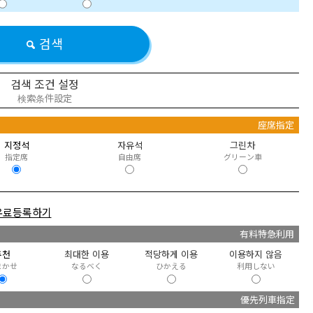
검색
검색 조건 설정
検索条件設定
정
座席指定
지정석
자유석
그린차
指定席
自由席
グリーン車
유료등록하기
급
有料特急利用
추천
최대한 이용
적당하게 이용
이용하지 않음
まかせ
なるべく
ひかえる
利用しない
優先列車指定