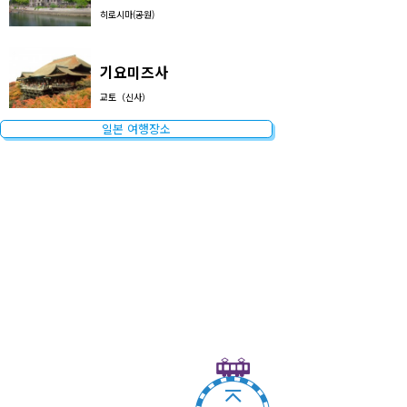
히로시마(공원)
기요미즈사
교토（신사）
일본 여행장소