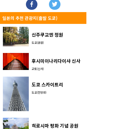
일본의 추천 관광지(출발 도쿄)
신주쿠교엔 정원
도쿄(공원)
후시미이나리다이샤 신사
교토(신사)
도쿄 스카이트리
도쿄(전망대)
히로시마 평화 기념 공원