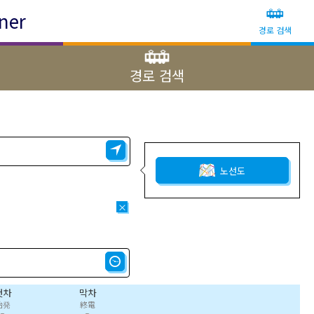
ner
경로 검색
경로 검색
노선도
×
첫차
막차
始発
終電