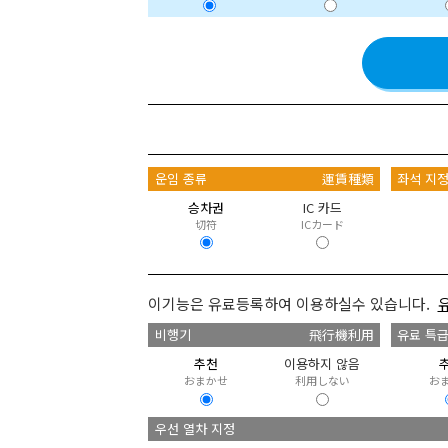
운임 종류
運賃種類
좌석 지
승차권
IC 카드
切符
ICカード
이기능은 유료등록하여 이용하실수 있습니다.
비행기
飛行機利用
유료 특
추천
이용하지 않음
おまかせ
利用しない
お
우선 열차 지정