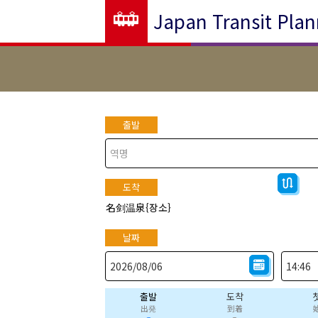
Japan Transit Plan
출발
도착
名剑温泉{장소}
날짜
출발
도착
出発
到着