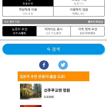
おまかせ
なるべく
적당하게 이용
이용하지 않음
ひかえる
利用しない
우선 열차 지정
優先列車指定
노조미 우선
히카리도 표시
각역 정차 우선
のぞみ優先
ひかりも表示
各駅停車優先
검색
일본의 추천 관광지(출발 도쿄)
신주쿠교엔 정원
도쿄(공원)