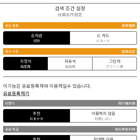
검색 조건 설정
検索条件設定
운임 종류
運賃種類
승차권
IC 카드
切符
ICカード
좌석 지정
座席指定
지정석
자유석
그린차
指定席
自由席
グリーン車
이기능은 유료등록하여 이용하실수 있습니다.
유료등록하기
비행기
飛行機利用
추천
이용하지 않음
おまかせ
利用しない
유료 특급
有料特急利用
추천
최대한 이용