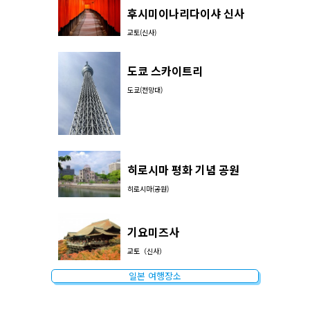
후시미이나리다이샤 신사
교토(신사)
도쿄 스카이트리
도쿄(전망대)
히로시마 평화 기념 공원
히로시마(공원)
기요미즈사
교토（신사）
일본 여행장소