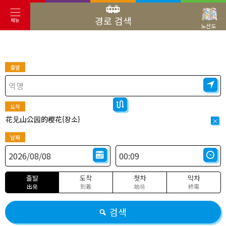
경로 검색
메뉴
노선도
출발
도착
花见山公园的樱花{장소}
×
날짜
출발
도착
첫차
막차
出発
到着
始発
終電
검색