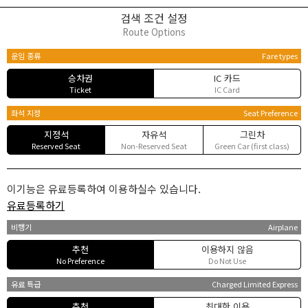
검색 조건 설정
Route Options
운임 종류
Fare types
승차권
IC 카드
Ticket
IC Card
좌석 지정
Seat Preference
지정석
자유석
그린차
Reserved Seat
Non-Reserved Seat
Green Car (first class)
이기능은 유료등록하여 이용하실수 있습니다.
유료등록하기
비행기
Airplane
추천
이용하지 않음
No Preference
Do Not Use
유료 특급
Charged Limited Express
추천
최대한 이용