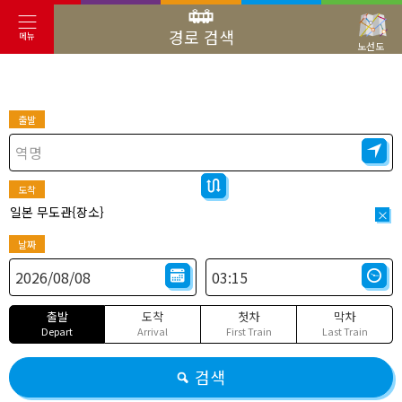
경로 검색
메뉴
노선도
출발
도착
일본 무도관{장소}
×
날짜
출발
도착
첫차
막차
Depart
Arrival
First Train
Last Train
검색