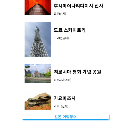
후시미이나리다이샤 신사
교토(신사)
도쿄 스카이트리
도쿄(전망대)
히로시마 평화 기념 공원
히로시마(공원)
기요미즈사
교토（신사）
일본 여행장소