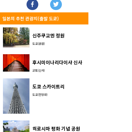
일본의 추천 관광지(출발 도쿄)
신주쿠교엔 정원
도쿄(공원)
후시미이나리다이샤 신사
교토(신사)
도쿄 스카이트리
도쿄(전망대)
히로시마 평화 기념 공원