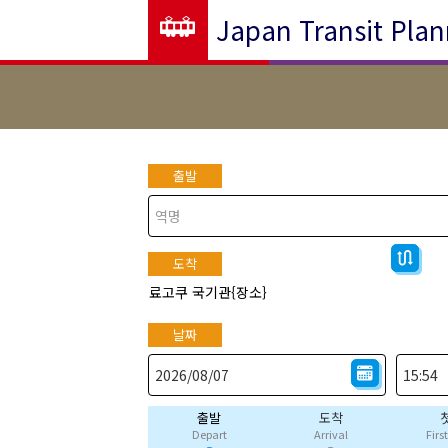
Japan Transit Plan
출발
도착
료고쿠 국기관{장소}
날짜
출발
도착
Depart
Arrival
Firs