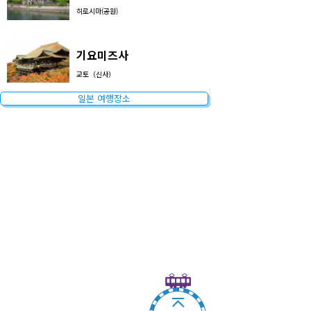
히로시마(공원)
기요미즈사
교토（신사）
일본 여행장소