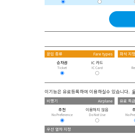
운임 종류
Fare types
좌석 지
승차권
IC 카드
Ticket
IC Card
Re
이기능은 유료등록하여 이용하실수 있습니다.
비행기
Airplane
유료 특
추천
이용하지 않음
No Preference
Do Not Use
No Pr
우선 열차 지정