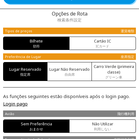
Opções de Rota
検索条件設定
Tipos de preços
運賃種類
Bilhete
Cartão IC
切符
ICカード
Preferência de Lugar
座席指定
Carro Verde (primeira
Lugar Reservado
Lugar Não Reservado
classe)
指定席
自由席
グリーン車
As funções seguintes estão disponíveis após o login pago.
Login pago
Avião
飛行機利用
Sem Preferência
Não Utilizar
おまかせ
利用しない