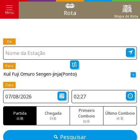
Rota
Menu
Mapa de Rota
De
Para
Kuil Fuji Omuro Sengen-jinja{Ponto}
×
Data
Primeiro
Partida
Chegada
Último Comboio
Comboio
出発
到着
終電
始発
Pesquisar