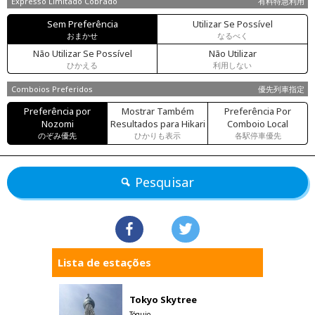
Expresso Limitado Cobrado
有料特急利用
Sem Preferência
Utilizar Se Possível
おまかせ
なるべく
Não Utilizar Se Possível
Não Utilizar
ひかえる
利用しない
Comboios Preferidos
優先列車指定
Preferência por
Mostrar Também
Preferência Por
Nozomi
Resultados para Hikari
Comboio Local
のぞみ優先
ひかりも表示
各駅停車優先
Pesquisar
Lista de estações
Tokyo Skytree
Tóquio