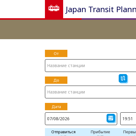
Japan Transit Plan
От
До
Дата
Отправиться
Прибытие
Первы