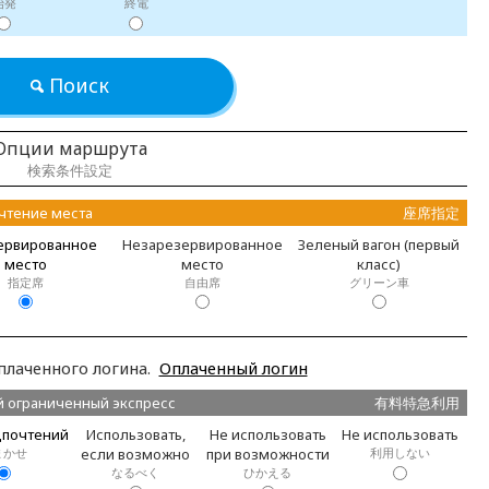
始発
終電
Поиск
Опции маршрута
検索条件設定
чтение места
座席指定
ервированное
Незарезервированное
Зеленый вагон (первый
место
место
класс)
指定席
自由席
グリーン車
лаченного логина.
Оплаченный логин
й ограниченный экспресс
有料特急利用
дпочтений
Использовать,
Не использовать
Не использовать
まかせ
если возможно
при возможности
利用しない
なるべく
ひかえる