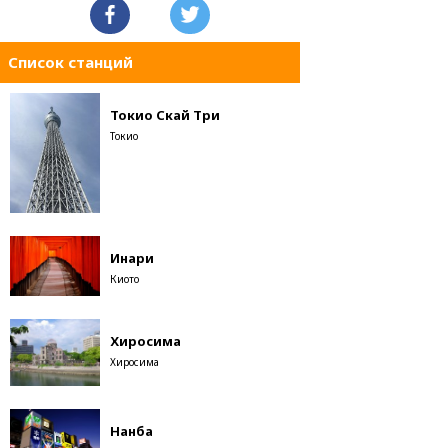
Список станций
Токио Скай Три
Токио
Инари
Киото
Хиросима
Хиросима
Нанба