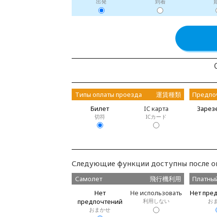
出発
到着
Типы оплаты проезда
運賃種類
Предпо
Билет
IC карта
Зарез
切符
ICカード
Следующие функции доступны после оп
Самолет
飛行機利用
Платны
Нет
Не использовать
Нет пре
предпочтений
利用しない
お
おまかせ