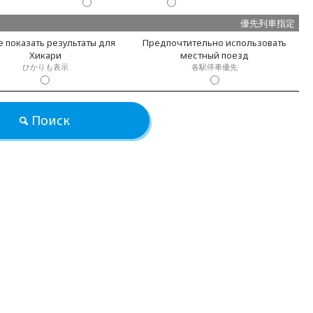
優先列車指定
 показать результаты для
Предпочтительно использовать
Хикари
местный поезд
ひかりも表示
各駅停車優先
Поиск