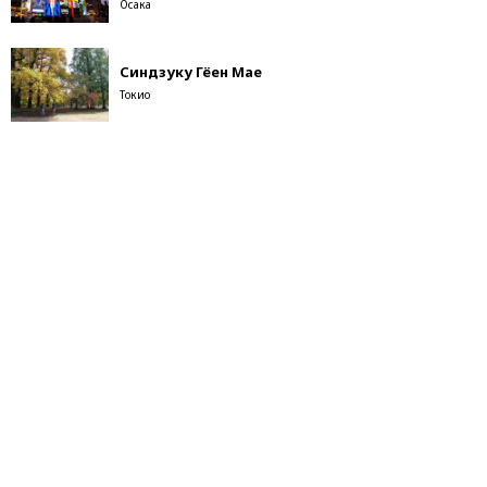
Осака
Синдзуку Гёен Мае
Токио