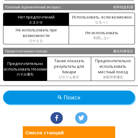
Платный ограниченный экспресс
有料特急利用
Нет предпочтений
Использовать, если возможно
おまかせ
なるべく
Не использовать при
Не использовать
возможности
利用しない
ひかえる
Предпочитаемые поезда
優先列車指定
Также показать
Предпочтительно
Предпочтительно
результаты для
использовать
использовать Нозоми
Хикари
местный поезд
のぞみ優先
ひかりも表示
各駅停車優先
Поиск
Список станций