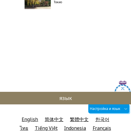
Токио
язык
Настройка и язык
English
简体中文
繁體中文
한국어
ไทย
Tiếng Việt
Indonesia
Français