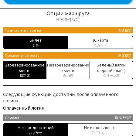
Опции маршрута
検索条件設定
Типы оплаты проезда
運賃種類
Билет
IC карта
切符
ICカード
Предпочтение места
座席指定
Зарезервированное
Незарезервированно
Зеленый вагон
место
е место
(первый класс)
指定席
自由席
グリーン車
Следующие функции доступны после оплаченного
логина.
Оплаченный логин
Самолет
飛行機利用
Нет предпочтений
Не использовать
おまかせ
利用しない