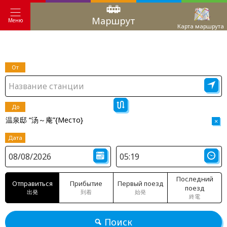
Маршрут
Меню
Карта маршрута
От
До
温泉邸 “汤～庵”{Место}
×
Дата
Последний
Отправиться
Прибытие
Первый поезд
поезд
出発
到着
始発
終電
Поиск