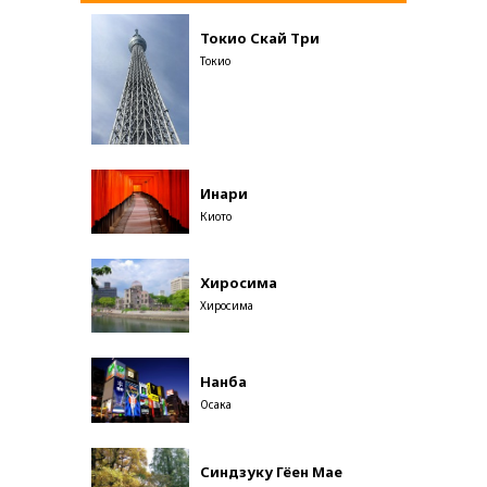
Токио Скай Три
Токио
Инари
Киото
Хиросима
Хиросима
Нанба
Осака
Синдзуку Гёен Мае