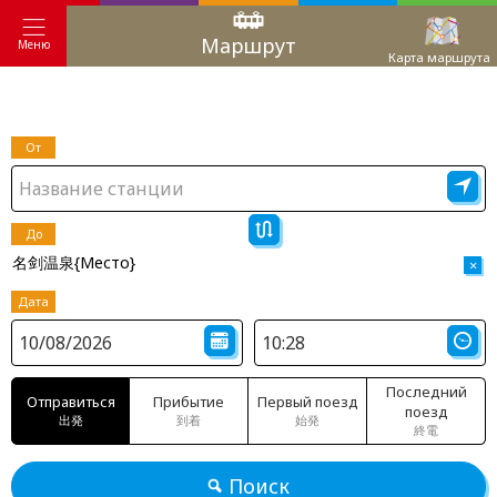
Маршрут
Меню
Карта маршрута
От
До
名剑温泉{Место}
×
Дата
Последний
Отправиться
Прибытие
Первый поезд
поезд
出発
到着
始発
終電
Поиск