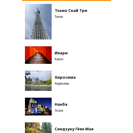
Токио Скай Три
Токио
Инари
Киото
Хиросима
Хиросима
Нанба
Осака
Синдзуку Гёен Мае