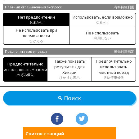
Платный ограниченный экспресс
有料特急利用
Нет предпочтений
Использовать, если возможно
おまかせ
なるべく
Не использовать при
Не использовать
возможности
利用しない
ひかえる
Предпочитаемые поезда
優先列車指定
Также показать
Предпочтительно
Предпочтительно
результаты для
использовать
использовать Нозоми
Хикари
местный поезд
のぞみ優先
ひかりも表示
各駅停車優先
Поиск
Список станций