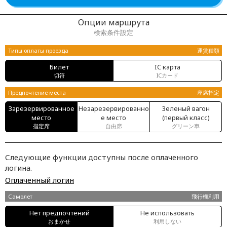
Опции маршрута
検索条件設定
Типы оплаты проезда
運賃種類
Билет
IC карта
切符
ICカード
Предпочтение места
座席指定
Зарезервированное
Незарезервированно
Зеленый вагон
место
е место
(первый класс)
指定席
自由席
グリーン車
Следующие функции доступны после оплаченного
логина.
Оплаченный логин
Самолет
飛行機利用
Нет предпочтений
Не использовать
おまかせ
利用しない