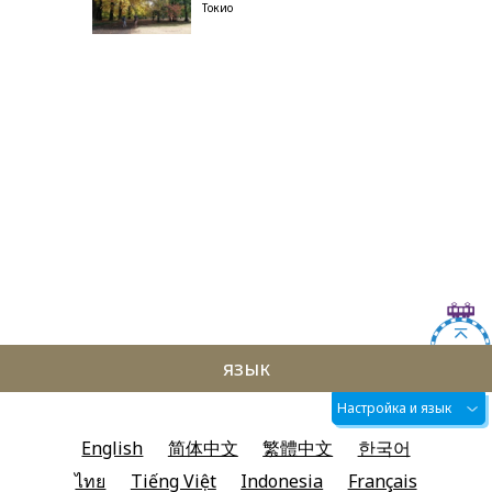
Токио
язык
Настройка и язык
English
简体中文
繁體中文
한국어
ไทย
Tiếng Việt
Indonesia
Français