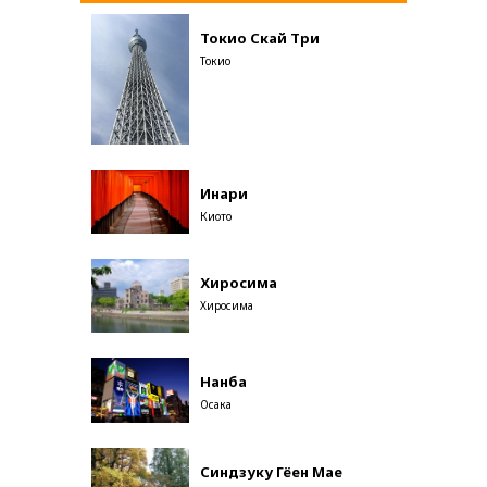
Токио Скай Три
Токио
Инари
Киото
Хиросима
Хиросима
Нанба
Осака
Синдзуку Гёен Мае