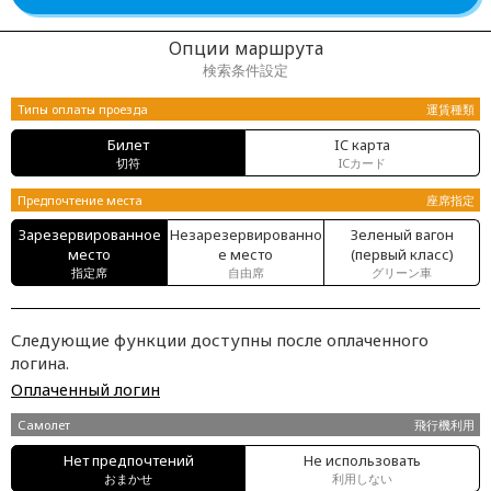
Опции маршрута
検索条件設定
Типы оплаты проезда
運賃種類
Билет
IC карта
切符
ICカード
Предпочтение места
座席指定
Зарезервированное
Незарезервированно
Зеленый вагон
место
е место
(первый класс)
指定席
自由席
グリーン車
Следующие функции доступны после оплаченного
логина.
Оплаченный логин
Самолет
飛行機利用
Нет предпочтений
Не использовать
おまかせ
利用しない