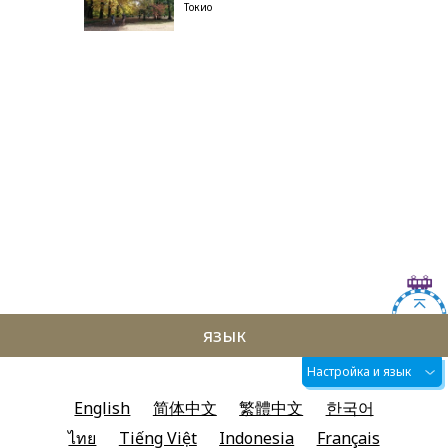
Токио
язык
Настройка и язык
English
简体中文
繁體中文
한국어
ไทย
Tiếng Việt
Indonesia
Français