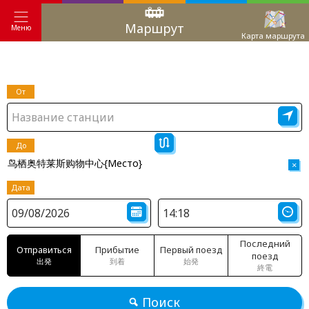
Маршрут
Меню
Карта маршрута
От
До
鸟栖奥特莱斯购物中心{Место}
×
Дата
Последний
Отправиться
Прибытие
Первый поезд
поезд
出発
到着
始発
終電
Поиск