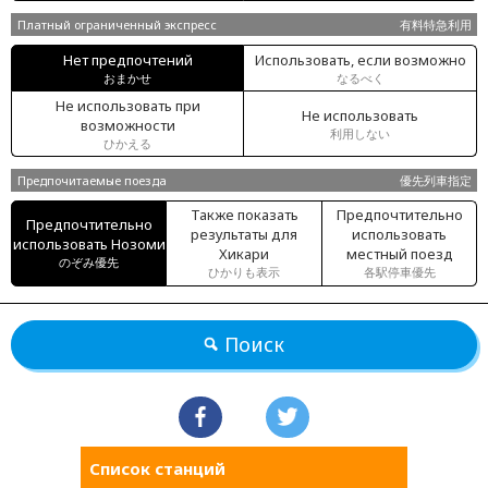
Платный ограниченный экспресс
有料特急利用
Нет предпочтений
Использовать, если возможно
おまかせ
なるべく
Не использовать при
Не использовать
возможности
利用しない
ひかえる
Предпочитаемые поезда
優先列車指定
Также показать
Предпочтительно
Предпочтительно
результаты для
использовать
использовать Нозоми
Хикари
местный поезд
のぞみ優先
ひかりも表示
各駅停車優先
Поиск
Список станций