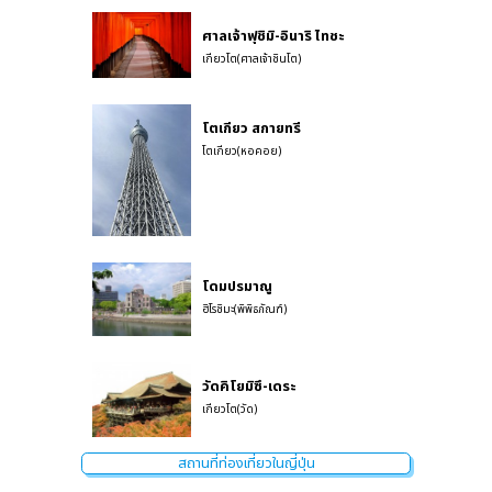
ศาลเจ้าฟุชิมิ-อินาริ ไทชะ
เกียวโต(ศาลเจ้าชินโต)
โตเกียว สกายทรี
โตเกียว(หอคอย)
โดมปรมาณู
ฮิโรชิมะ(พิพิธภัณฑ์)
วัดคิโยมิซึ-เดระ
เกียวโต(วัด)
สถานที่ท่องเที่ยวในญี่ปุ่น