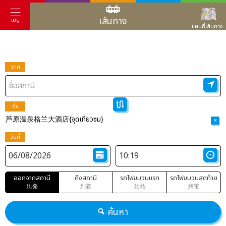
เส้นทาง
เมนู
แผนที่เส้นทาง
จาก
ถึง
芦原温泉格兰大酒店{จุดเที่ยวชม}
×
วันที่
ออกจากสถานี
ถึงสถานี
รถไฟขบวนแรก
รถไฟขบวนสุดท้าย
出発
到着
始発
終電
ค้นหา