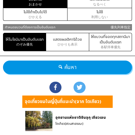
おまかせ
なるべく
ไม่ใช้ถ้าเป็นไปได้
ไม่ใช้
ひかえる
利用しない
กำหนดขบวนที่ต้องการเป็นอันดับแรก
優先列車指定
ให้ขบวนที่จอดทุกสถานีมา
ให้โนโซมิมาเป็นอันดับแรก
แสดงผลฮิคาริด้วย
เป็นอันดับแรก
のぞみ優先
ひかりも表示
各駅停車優先
ค้นหา
จุดเที่ยวชมในญี่ปุ่นที่แนะนำ(จาก โตเกียว)
อุทยานแห่งชาติชินจุกุ เกียวเอน
โตเกียว(สวนสาธารณะ)