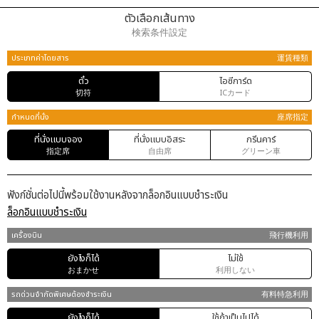
ตัวเลือกเส้นทาง
検索条件設定
ประเภทค่าโดยสาร
運賃種類
ตั๋ว
ไอซีการ์ด
切符
ICカード
กำหนดที่นั่ง
座席指定
ที่นั่งแบบจอง
ที่นั่งแบบอิสระ
กรีนคาร์
指定席
自由席
グリーン車
ฟังก์ชั่นต่อไปนี้พร้อมใช้งานหลังจากล็อกอินแบบชำระเงิน
ล็อกอินแบบชำระเงิน
เครื่องบิน
飛行機利用
ยังไงก็ได้
ไม่ใช้
おまかせ
利用しない
รถด่วนจำกัดพิเศษต้องชำระเงิน
有料特急利用
ยังไงก็ได้
ใช้ถ้าเป็นไปได้