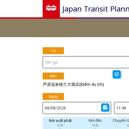
Japan Transit Plan
Từ
Đến
芦原温泉格兰大酒店{Điểm du lịch}
Ngày
Nơi xuất phát
Nơi đến
Chuyến t
出発
到着