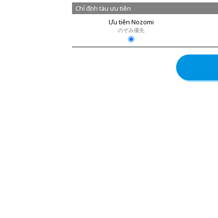
Chỉ định tàu ưu tiên
Ưu tiên Nozomi
のぞみ優先