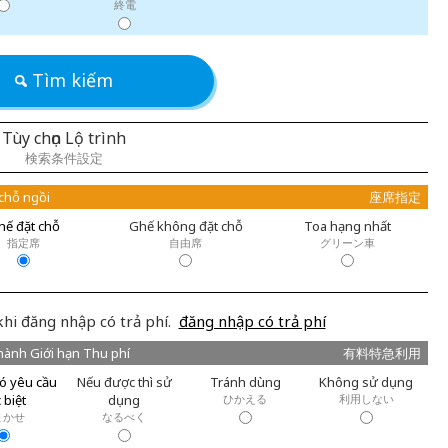
終電
Tìm kiếm
Tùy chọn Lộ trình
検索条件設定
 chỗ ngồi
座席指定
hế đặt chỗ
Ghế không đặt chỗ
Toa hạng nhất
指定席
自由席
グリーン車
khi đăng nhập có trả phí.
đăng nhập có trả phí
hành Giới hạn Thu phí
有料特急利用
ó yêu cầu
Nếu được thì sử
Tránh dùng
Không sử dụng
 biệt
dụng
ひかえる
利用しない
まかせ
なるべく