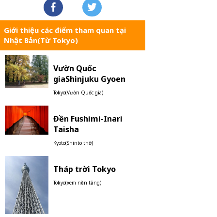
Giới thiệu các điểm tham quan tại
Nhật Bản(Từ Tokyo)
Vườn Quốc
giaShinjuku Gyoen
Tokyo(Vườn Quốc gia)
Đền Fushimi-Inari
Taisha
Kyoto(Shinto thờ)
Tháp trời Tokyo
Tokyo(xem nền tảng)