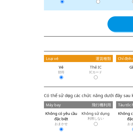
Loại vé
運賃種類
Chỉ định
Vé
Thẻ IC
G
切符
ICカード
Có thể sử dụng các chức năng dưới đây sau 
Máy bay
飛行機利用
Tàu tốc 
Không có yêu cầu
Không sử dụng
Không c
đặc biệt
利用しない
đặc
おまかせ
お