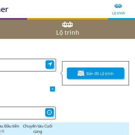
ner
Lộ trình
Lộ trình
Bản đồ Lộ trình
×
àu Đầu tiên
Chuyến tàu Cuối
始発
cùng