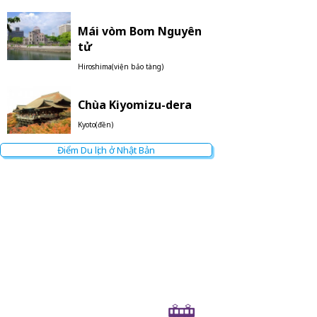
Mái vòm Bom Nguyên
tử
Hiroshima(viện bảo tàng)
Chùa Kiyomizu-dera
Kyoto(đền)
Điểm Du lịch ở Nhật Bản