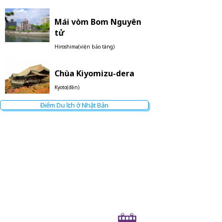
Mái vòm Bom Nguyên
tử
Hiroshima(viện bảo tàng)
Chùa Kiyomizu-dera
Kyoto(đền)
Điểm Du lịch ở Nhật Bản