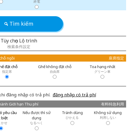
終電
Tìm kiếm
Tùy chọn Lộ trình
検索条件設定
 chỗ ngồi
座席指定
hế đặt chỗ
Ghế không đặt chỗ
Toa hạng nhất
指定席
自由席
グリーン車
khi đăng nhập có trả phí.
đăng nhập có trả phí
hành Giới hạn Thu phí
有料特急利用
ó yêu cầu
Nếu được thì sử
Tránh dùng
Không sử dụng
 biệt
dụng
ひかえる
利用しない
まかせ
なるべく