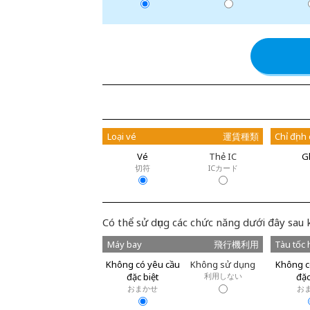
Loại vé
運賃種類
Chỉ định
Vé
Thẻ IC
G
切符
ICカード
Có thể sử dụng các chức năng dưới đây sau 
Máy bay
飛行機利用
Tàu tốc 
Không có yêu cầu
Không sử dụng
Không c
đặc biệt
利用しない
đặc
おまかせ
お