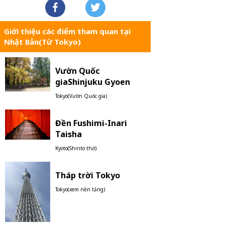
Giới thiệu các điểm tham quan tại
Nhật Bản(Từ Tokyo)
Vườn Quốc
giaShinjuku Gyoen
Tokyo(Vườn Quốc gia)
Đền Fushimi-Inari
Taisha
Kyoto(Shinto thờ)
Tháp trời Tokyo
Tokyo(xem nền tảng)