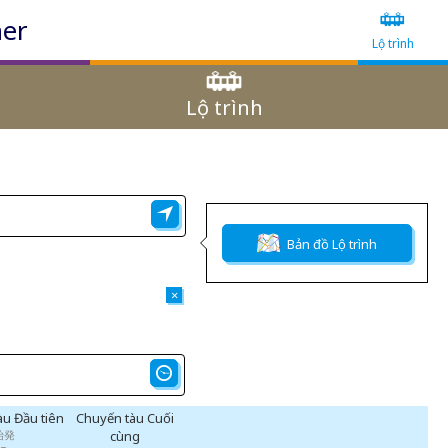
ner
Lộ trình
Lộ trình
Bản đồ Lộ trình
×
àu Đầu tiên
Chuyến tàu Cuối
始発
cùng