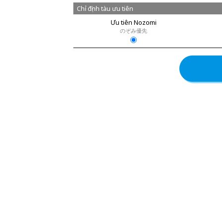
Chỉ định tàu ưu tiên
Ưu tiên Nozomi
のぞみ優先