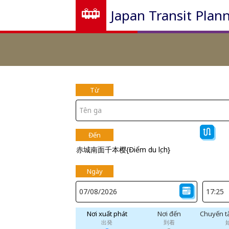
Japan Transit Plan
Từ
Đến
赤城南面千本樱{Điểm du lịch}
Ngày
Nơi xuất phát
Nơi đến
Chuyến t
出発
到着