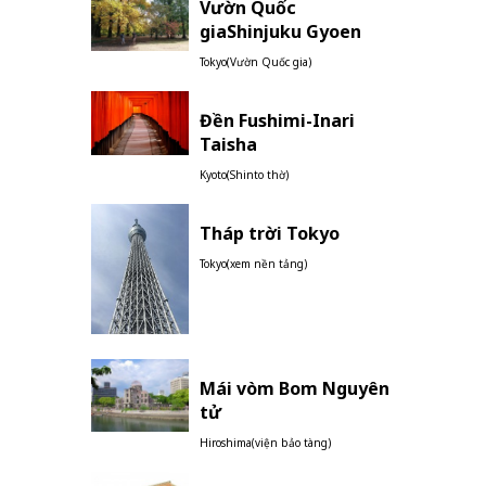
Vườn Quốc
giaShinjuku Gyoen
Tokyo(Vườn Quốc gia)
Đền Fushimi-Inari
Taisha
Kyoto(Shinto thờ)
Tháp trời Tokyo
Tokyo(xem nền tảng)
Mái vòm Bom Nguyên
tử
Hiroshima(viện bảo tàng)