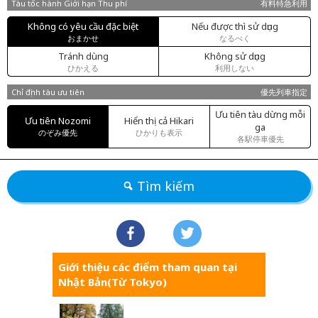
Tàu tốc hành Giới hạn Thu phí
有料特急利用
Không có yêu cầu đặc biệt
Nếu được thì sử dụng
おまかせ
なるべく
Tránh dùng
Không sử dụng
ひかえる
利用しない
Chỉ định tàu ưu tiên
優先列車指定
Ưu tiên tàu dừng mỗi
Ưu tiên Nozomi
Hiển thị cả Hikari
ga
のぞみ優先
ひかりも表示
各駅停車優先
Tìm kiếm
Giới thiệu các điểm tham quan tại
Nhật Bản(Từ Tokyo)