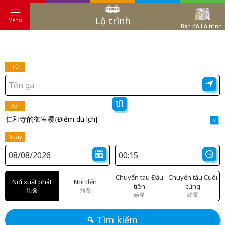
Lộ trình
Menu
Bản đồ Lộ trình
Từ
Đến
仁和寺的御室樱{Điểm du lịch}
×
Ngày
Chuyến tàu Đầu
Chuyến tàu Cuối
Nơi xuất phát
Nơi đến
tiên
cùng
出発
到着
始発
終電
Tìm kiếm