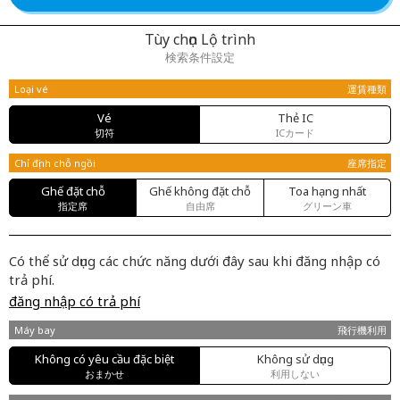
Tùy chọn Lộ trình
検索条件設定
Loại vé
運賃種類
Vé
Thẻ IC
切符
ICカード
Chỉ định chỗ ngồi
座席指定
Ghế đặt chỗ
Ghế không đặt chỗ
Toa hạng nhất
指定席
自由席
グリーン車
Có thể sử dụng các chức năng dưới đây sau khi đăng nhập có
trả phí.
đăng nhập có trả phí
Máy bay
飛行機利用
Không có yêu cầu đặc biệt
Không sử dụng
おまかせ
利用しない