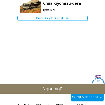
Chùa Kiyomizu-dera
Kyoto(đền)
Điểm Du lịch ở Nhật Bản
Ngôn ngữ
Cài đặt & Ngôn ngữ