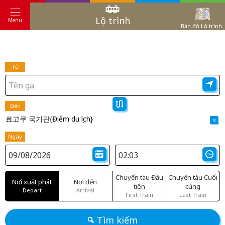
Lộ trình
Menu
Bản đồ Lộ trình
Từ
Đến
료고쿠 국기관{Điểm du lịch}
×
Ngày
Chuyến tàu Đầu
Chuyến tàu Cuối
Nơi xuất phát
Nơi đến
tiên
cùng
Depart
Arrival
First Train
Last Train
Tìm kiếm