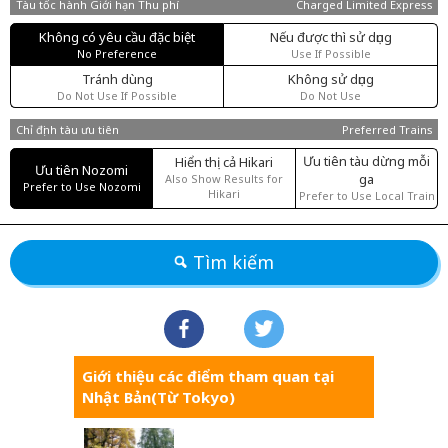
Tàu tốc hành Giới hạn Thu phí
Charged Limited Express
Không có yêu cầu đặc biệt
Nếu được thì sử dụng
No Preference
Use If Possible
Tránh dùng
Không sử dụng
Do Not Use If Possible
Do Not Use
Chỉ định tàu ưu tiên
Preferred Trains
Ưu tiên tàu dừng mỗi
Hiển thị cả Hikari
Ưu tiên Nozomi
ga
Also Show Results for
Prefer to Use Nozomi
Hikari
Prefer to Use Local Train
Tìm kiếm
Giới thiệu các điểm tham quan tại
Nhật Bản(Từ Tokyo)