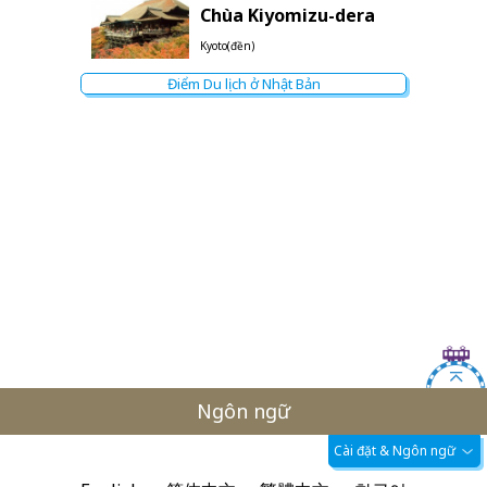
Chùa Kiyomizu-dera
Kyoto(đền)
Điểm Du lịch ở Nhật Bản
Ngôn ngữ
Cài đặt & Ngôn ngữ