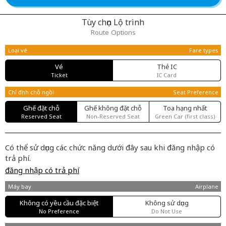
Tùy chọn Lộ trình
Route Options
Loại vé
Fare types
Vé
Thẻ IC
Ticket
IC Card
Chỉ định chỗ ngồi
Seat Preference
Ghế đặt chỗ
Ghế không đặt chỗ
Toa hạng nhất
Reserved Seat
Non-Reserved Seat
Green Car (first class)
Có thể sử dụng các chức năng dưới đây sau khi đăng nhập có
trả phí.
đăng nhập có trả phí
Máy bay
Airplane
Không có yêu cầu đặc biệt
Không sử dụng
No Preference
Do Not Use