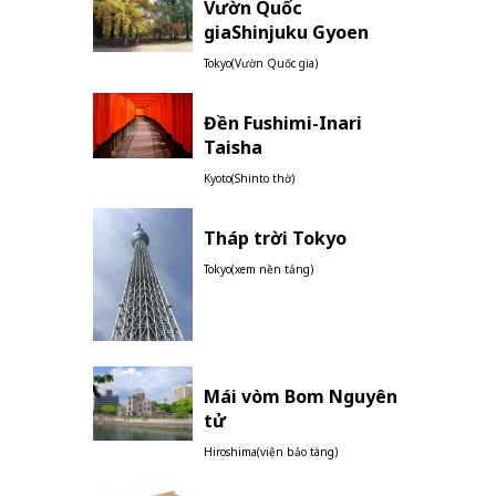
Vườn Quốc
giaShinjuku Gyoen
Tokyo(Vườn Quốc gia)
Đền Fushimi-Inari
Taisha
Kyoto(Shinto thờ)
Tháp trời Tokyo
Tokyo(xem nền tảng)
Mái vòm Bom Nguyên
tử
Hiroshima(viện bảo tàng)