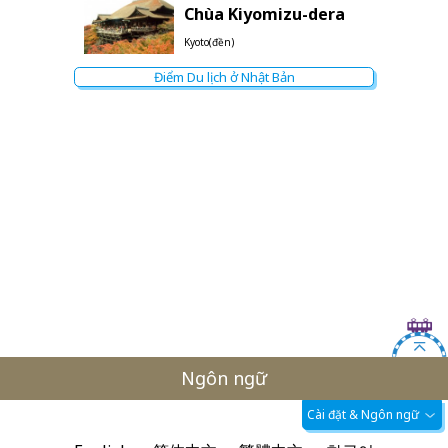
Chùa Kiyomizu-dera
Kyoto(đền)
Điểm Du lịch ở Nhật Bản
Ngôn ngữ
Cài đặt & Ngôn ngữ