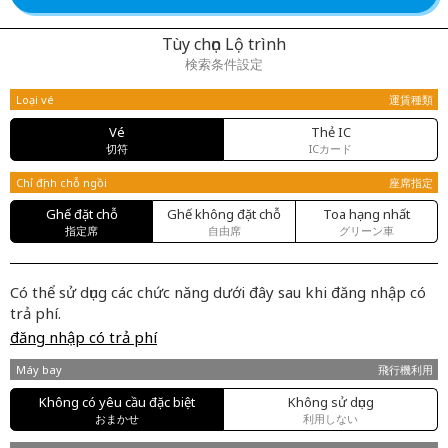
Tùy chọn Lộ trình
検索条件設定
Loại vé
運賃種類
Vé
Thẻ IC
切符
ICカード
Chỉ định chỗ ngồi
座席指定
Ghế đặt chỗ
Ghế không đặt chỗ
Toa hạng nhất
指定席
自由席
グリーン車
Có thể sử dụng các chức năng dưới đây sau khi đăng nhập có
trả phí.
đăng nhập có trả phí
Máy bay
飛行機利用
Không có yêu cầu đặc biệt
Không sử dụng
おまかせ
利用しない