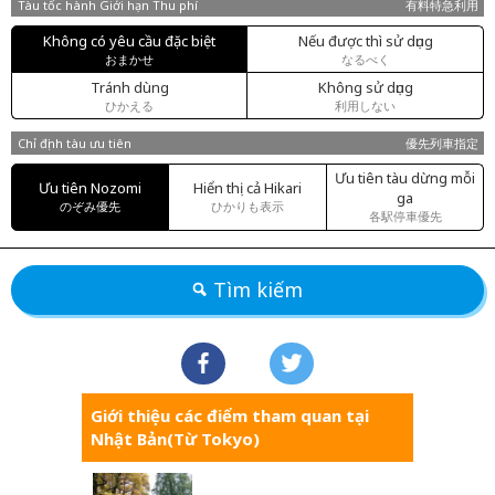
Tàu tốc hành Giới hạn Thu phí
有料特急利用
Không có yêu cầu đặc biệt
Nếu được thì sử dụng
おまかせ
なるべく
Tránh dùng
Không sử dụng
ひかえる
利用しない
Chỉ định tàu ưu tiên
優先列車指定
Ưu tiên tàu dừng mỗi
Ưu tiên Nozomi
Hiển thị cả Hikari
ga
のぞみ優先
ひかりも表示
各駅停車優先
Tìm kiếm
Giới thiệu các điểm tham quan tại
Nhật Bản(Từ Tokyo)