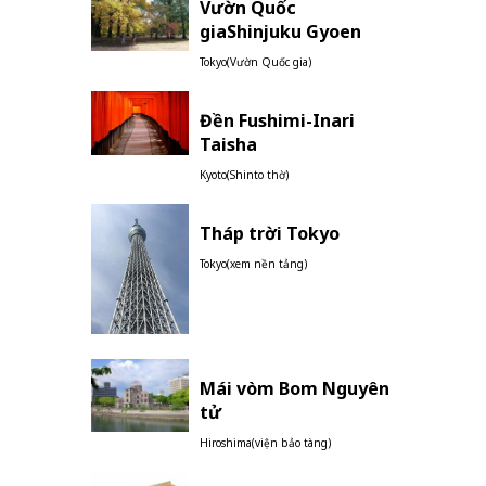
Vườn Quốc
giaShinjuku Gyoen
Tokyo(Vườn Quốc gia)
Đền Fushimi-Inari
Taisha
Kyoto(Shinto thờ)
Tháp trời Tokyo
Tokyo(xem nền tảng)
Mái vòm Bom Nguyên
tử
Hiroshima(viện bảo tàng)