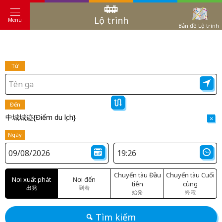
Lộ trình
Menu
Bản đồ Lộ trình
Từ
Đến
中城城迹{Điểm du lịch}
×
Ngày
Chuyến tàu Đầu
Chuyến tàu Cuối
Nơi xuất phát
Nơi đến
tiên
cùng
出発
到着
始発
終電
Tìm kiếm