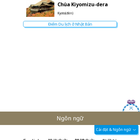
Chùa Kiyomizu-dera
Kyoto(đền)
Điểm Du lịch ở Nhật Bản
Ngôn ngữ
Cài đặt & Ngôn ngữ