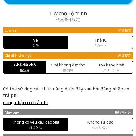
Tùy chọn Lộ trình
検索条件設定
Loại vé
運賃種類
Vé
Thẻ IC
切符
ICカード
Chỉ định chỗ ngồi
座席指定
Ghế đặt chỗ
Ghế không đặt chỗ
Toa hạng nhất
指定席
自由席
グリーン車
Có thể sử dụng các chức năng dưới đây sau khi đăng nhập có
trả phí.
đăng nhập có trả phí
Máy bay
飛行機利用
Không có yêu cầu đặc biệt
Không sử dụng
おまかせ
利用しない