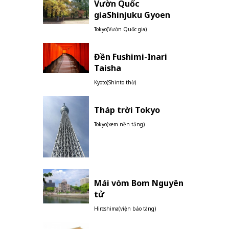
Vườn Quốc
giaShinjuku Gyoen
Tokyo(Vườn Quốc gia)
Đền Fushimi-Inari
Taisha
Kyoto(Shinto thờ)
Tháp trời Tokyo
Tokyo(xem nền tảng)
Mái vòm Bom Nguyên
tử
Hiroshima(viện bảo tàng)