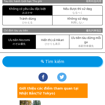
Tàu tốc hành Giới hạn Thu phí
有料特急利用
Không có yêu cầu đặc biệt
Nếu được thì sử dụng
おまかせ
なるべく
Tránh dùng
Không sử dụng
ひかえる
利用しない
Chỉ định tàu ưu tiên
優先列車指定
Ưu tiên tàu dừng mỗi
Ưu tiên Nozomi
Hiển thị cả Hikari
ga
のぞみ優先
ひかりも表示
各駅停車優先
Tìm kiếm
Giới thiệu các điểm tham quan tại
Nhật Bản(Từ Tokyo)