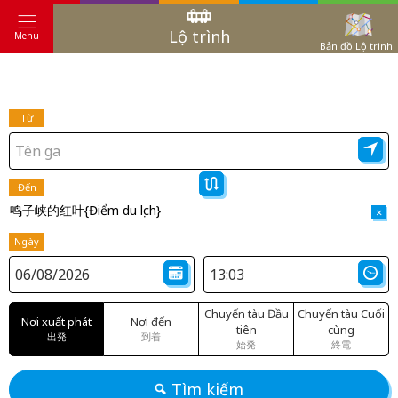
Lộ trình
Menu
Bản đồ Lộ trình
Từ
Đến
鸣子峡的红叶{Điểm du lịch}
×
Ngày
Chuyến tàu Đầu
Chuyến tàu Cuối
Nơi xuất phát
Nơi đến
tiên
cùng
出発
到着
始発
終電
Tìm kiếm