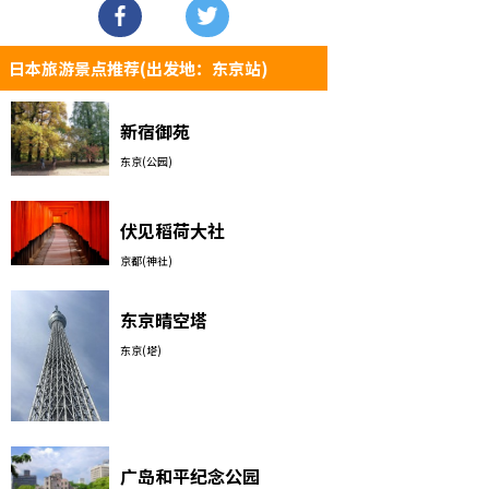
日本旅游景点推荐(出发地：东京站)
新宿御苑
东京(公园)
伏见稻荷大社
京都(神社)
东京晴空塔
东京(塔)
广岛和平纪念公园