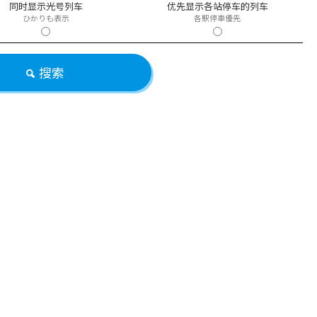
同时显示光号列车
优先显示各站停车的列车
ひかりも表示
各駅停車優先
搜索