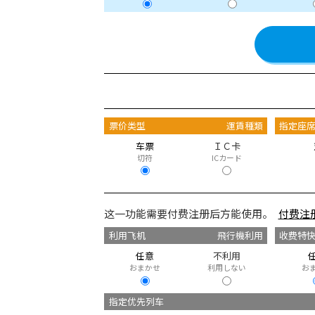
票价类型
運賃種類
指定座
车票
ＩＣ卡
切符
ICカード
这一功能需要付费注册后方能使用。
付费注
利用飞机
飛行機利用
收费特
任意
不利用
おまかせ
利用しない
お
指定优先列车