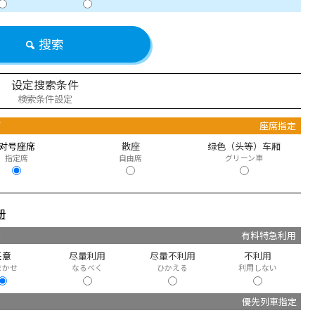
搜索
设定搜索条件
検索条件設定
席
座席指定
对号座席
散座
绿色（头等）车厢
指定席
自由席
グリーン車
册
快
有料特急利用
任意
尽量利用
尽量不利用
不利用
まかせ
なるべく
ひかえる
利用しない
優先列車指定