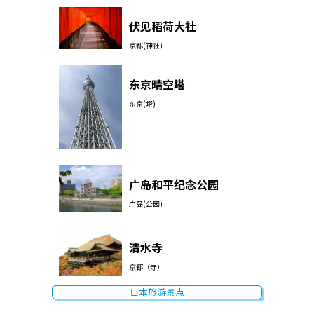
伏见稻荷大社
京都(神社)
东京晴空塔
东京(塔)
广岛和平纪念公园
广岛(公园)
清水寺
京都（寺）
日本旅游景点