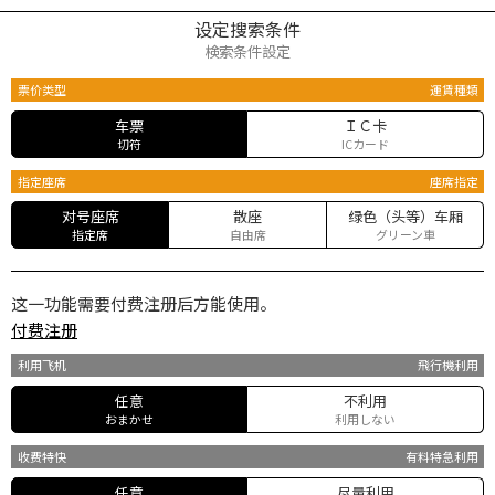
设定搜索条件
検索条件設定
票价类型
運賃種類
车票
ＩＣ卡
切符
ICカード
指定座席
座席指定
对号座席
散座
绿色（头等）车厢
指定席
自由席
グリーン車
这一功能需要付费注册后方能使用。
付费注册
利用飞机
飛行機利用
任意
不利用
おまかせ
利用しない
收费特快
有料特急利用
任意
尽量利用