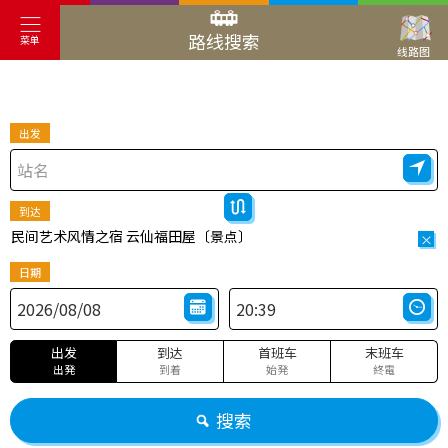
路线搜索
菜单
线路图
出发
到达
民间艺术风情之宿 云仙福田屋〔景点〕
×
日期
出发
到达
首班车
末班车
出発
到着
始発
終電
搜索