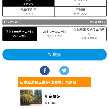
おまかせ
なるべく
尽量不利用
不利用
ひかえる
利用しない
指定优先列车
優先列車指定
优先显示各站停车的列
优先显示希望号列车
同时显示光号列车
车
のぞみ優先
ひかりも表示
各駅停車優先
搜索
日本旅游景点推荐(出发地：东京站)
新宿御苑
东京(公园)